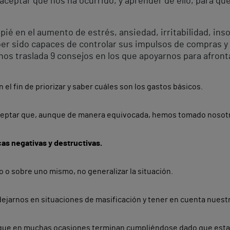
aceptar que nos ha ocurrido, y aprender de ello, para qu
ié en el aumento de estrés, ansiedad, irritabilidad, ins
er sido capaces de controlar sus impulsos de compras y g
nos traslada 9 consejos en los que apoyarnos para afront
n el fin de priorizar y saber cuáles son los gastos básicos.
eptar que, aunque de manera equivocada, hemos tomado nosotr
cas negativas y destructivas.
 o sobre uno mismo, no generalizar la situación.
dejarnos en situaciones de masificación y tener en cuenta nuest
 que en muchas ocasiones terminan cumpliéndose dado que esta