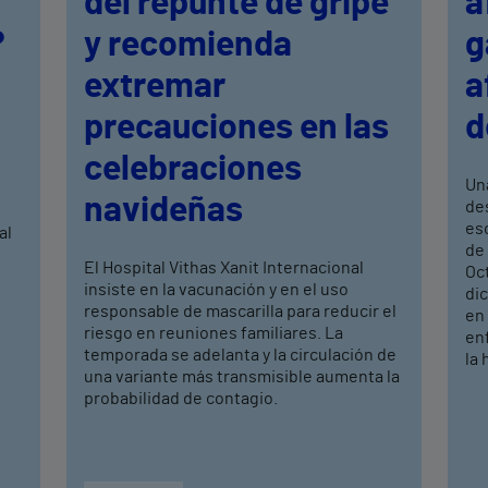
del repunte de gripe
a
?
y recomienda
g
extremar
a
precauciones en las
d
celebraciones
Un
navideñas
de
eso
al
de 
El Hospital Vithas Xanit Internacional
Oc
insiste en la vacunación y en el uso
dic
responsable de mascarilla para reducir el
en 
riesgo en reuniones familiares. La
en
temporada se adelanta y la circulación de
la 
una variante más transmisible aumenta la
probabilidad de contagio.