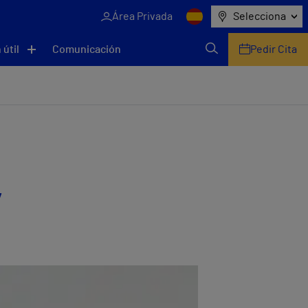
Área Privada
Selecciona
 útil
Comunicación
Pedir Cita
”