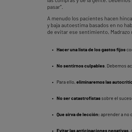
las compras y de la gente. Debemos 
pasar”.
A menudo los pacientes hacen hincap
y baja autoestima basados en no hab
de evitar ese sentimiento, Madrazo 
Hacer una lista de los gastos fijos
co
No sentirnos culpables
. Debemos ac
Para ello,
eliminaremos las autocríti
No ser catastrofistas
sobre el suceso
Que sirva de lección:
aprender a no 
Evitar las anticipaciones negativas
,