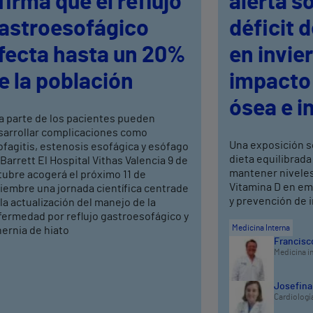
firma que el reflujo
alerta s
astroesofágico
déficit 
fecta hasta un 20%
en invie
e la población
impacto 
ósea e i
a parte de los pacientes pueden
sarrollar complicaciones como
Una exposición s
fagitis, estenosis esofágica y esófago
dieta equilibrada
Barrett El Hospital Vithas Valencia 9 de
mantener niveles
tubre acogerá el próximo 11 de
Vitamina D en em
iembre una jornada científica centrade
y prevención de 
la actualización del manejo de la
fermedad por reflujo gastroesofágico y
Medicina Interna
hernia de hiato
Francisco
Medicina i
Josefina
Cardiologí