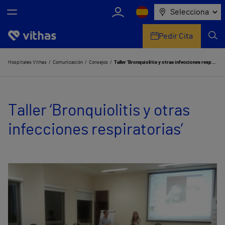
Selecciona
Pedir Cita
Nosotros
Hospitales Vithas
Comunicación
Consejos
Taller ‘Bronquiolitis y otras infecciones respiratorias’
Centros
Taller ‘Bronquiolitis y otras
Servicios de salud
infecciones respiratorias’
Equipo médico y asistencial
Información útil
Comunicación