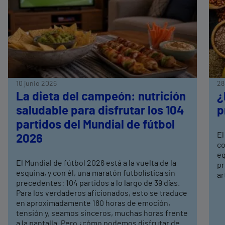
10 junio 2026
28
La dieta del campeón: nutrición
¿
saludable para disfrutar los 104
p
partidos del Mundial de fútbol
El
2026
co
eq
El Mundial de fútbol 2026 está a la vuelta de la
pr
esquina, y con él, una maratón futbolística sin
ar
precedentes: 104 partidos a lo largo de 39 días.
Para los verdaderos aficionados, esto se traduce
en aproximadamente 180 horas de emoción,
tensión y, seamos sinceros, muchas horas frente
a la pantalla. Pero ¿cómo podemos disfrutar de