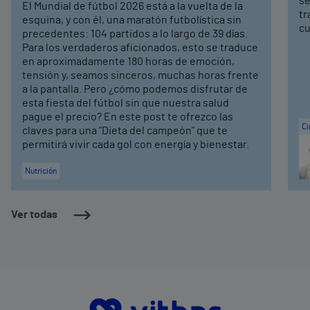
se
El Mundial de fútbol 2026 está a la vuelta de la
tr
esquina, y con él, una maratón futbolística sin
cu
precedentes: 104 partidos a lo largo de 39 días.
Para los verdaderos aficionados, esto se traduce
en aproximadamente 180 horas de emoción,
tensión y, seamos sinceros, muchas horas frente
a la pantalla. Pero ¿cómo podemos disfrutar de
esta fiesta del fútbol sin que nuestra salud
pague el precio? En este post te ofrezco las
Ci
claves para una "Dieta del campeón" que te
permitirá vivir cada gol con energía y bienestar.
Nutrición
Ver todas