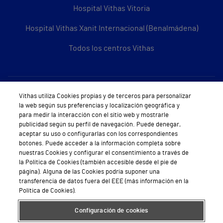
Hospital Vithas Vitoria
Hospital Vithas Xanit Internacional (Benalmádena)
Todos los centros Vithas
Sobre Vithas
Vithas utiliza Cookies propias y de terceros para personalizar
la web según sus preferencias y localización geográfica y
Quiénes somos
para medir la interacción con el sitio web y mostrarle
publicidad según su perfil de navegación. Puede denegar,
Trabajar en Vithas
aceptar su uso o configurarlas con los correspondientes
botones. Puede acceder a la información completa sobre
Teléfono Cita Médica
nuestras Cookies y configurar el consentimiento a través de
la Política de Cookies (también accesible desde el pie de
Teléfono Atención al Cliente
página). Alguna de las Cookies podría suponer una
transferencia de datos fuera del EEE (más información en la
Política de seguridad y salud en el trabajo
Política de Cookies).
Conoce a Supervita
Configuración de cookies