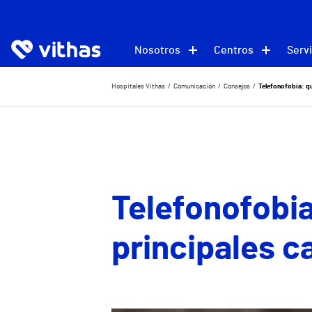
Nosotros
Centros
Servi
Hospitales Vithas
Comunicación
Consejos
Telefonofobia: qu
Telefonofobia
principales c