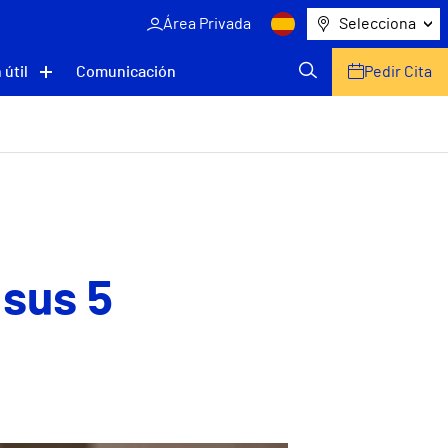
Área Privada
Selecciona
 útil
Comunicación
Pedir Cita
 sus 5