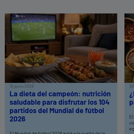
10 junio 2026
28
La dieta del campeón: nutrición
¿
saludable para disfrutar los 104
p
partidos del Mundial de fútbol
El
2026
co
eq
El Mundial de fútbol 2026 está a la vuelta de la