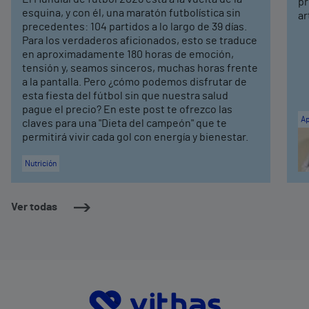
pr
esquina, y con él, una maratón futbolística sin
ar
precedentes: 104 partidos a lo largo de 39 días.
Para los verdaderos aficionados, esto se traduce
en aproximadamente 180 horas de emoción,
tensión y, seamos sinceros, muchas horas frente
a la pantalla. Pero ¿cómo podemos disfrutar de
esta fiesta del fútbol sin que nuestra salud
pague el precio? En este post te ofrezco las
Ap
claves para una "Dieta del campeón" que te
permitirá vivir cada gol con energía y bienestar.
Nutrición
Ver todas