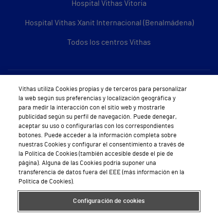
Hospital Vithas Vitoria
Hospital Vithas Xanit Internacional (Benalmádena)
Todos los centros Vithas
Sobre Vithas
Vithas utiliza Cookies propias y de terceros para personalizar
la web según sus preferencias y localización geográfica y
Quiénes somos
para medir la interacción con el sitio web y mostrarle
publicidad según su perfil de navegación. Puede denegar,
Trabajar en Vithas
aceptar su uso o configurarlas con los correspondientes
botones. Puede acceder a la información completa sobre
Teléfono Cita Médica
nuestras Cookies y configurar el consentimiento a través de
la Política de Cookies (también accesible desde el pie de
Teléfono Atención al Cliente
página). Alguna de las Cookies podría suponer una
transferencia de datos fuera del EEE (más información en la
Política de seguridad y salud en el trabajo
Política de Cookies).
Conoce a Supervita
Configuración de cookies