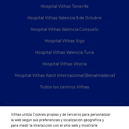
Hospital Vithas Tenerife
Hospital Vithas Valencia 9 de Octubre
Hospital Vithas Valencia Consuelo
Hospital Vithas Vigo
Hospital Vithas Valencia Turia
Hospital Vithas Vitoria
Hospital Vithas Xanit Internacional (Benalmádena)
Todos los centros Vithas
Sobre Vithas
Vithas utiliza Cookies propias y de terceros para personalizar
la web según sus preferencias y localización geográfica y
Quiénes somos
para medir la interacción con el sitio web y mostrarle