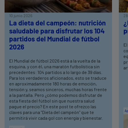
10 junio 2026
28
La dieta del campeón: nutrición
¿
saludable para disfrutar los 104
p
partidos del Mundial de fútbol
El
2026
co
eq
El Mundial de fútbol 2026 está a la vuelta de la
pr
esquina, y con él, una maratón futbolística sin
ar
precedentes: 104 partidos a lo largo de 39 días.
Para los verdaderos aficionados, esto se traduce
en aproximadamente 180 horas de emoción,
tensión y, seamos sinceros, muchas horas frente
a la pantalla. Pero ¿cómo podemos disfrutar de
esta fiesta del fútbol sin que nuestra salud
pague el precio? En este post te ofrezco las
Ap
claves para una "Dieta del campeón" que te
permitirá vivir cada gol con energía y bienestar.