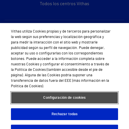
Todos los centros Vithas
Sobre Vithas
Vithas utiliza Cookies propias y de terceros para personalizar
la web según sus preferencias y localización geográfica y
Quiénes somos
para medir la interacción con el sitio web y mostrarle
publicidad según su perfil de navegación. Puede denegar,
Trabajar en Vithas
aceptar su uso o configurarlas con los correspondientes
botones. Puede acceder a la información completa sobre
Teléfono Cita Médica
nuestras Cookies y configurar el consentimiento a través de
la Política de Cookies (también accesible desde el pie de
Teléfono Atención al Cliente
página). Alguna de las Cookies podría suponer una
transferencia de datos fuera del EEE (más información en la
Política de seguridad y salud en el trabajo
Política de Cookies).
Conoce a Supervita
Configuración de cookies
Rechazar todas
Aviso Legal
Política de cookies
Política de privacidad
Mapa web
Protección de datos