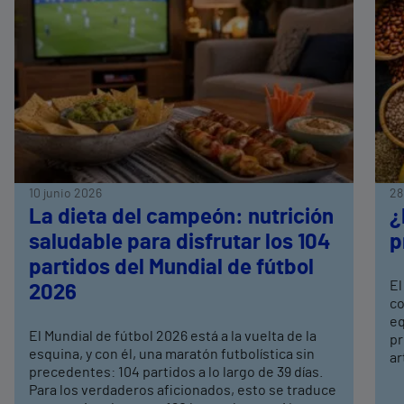
10 junio 2026
28
La dieta del campeón: nutrición
¿
saludable para disfrutar los 104
p
partidos del Mundial de fútbol
El
2026
co
eq
El Mundial de fútbol 2026 está a la vuelta de la
pr
esquina, y con él, una maratón futbolística sin
ar
precedentes: 104 partidos a lo largo de 39 días.
Para los verdaderos aficionados, esto se traduce