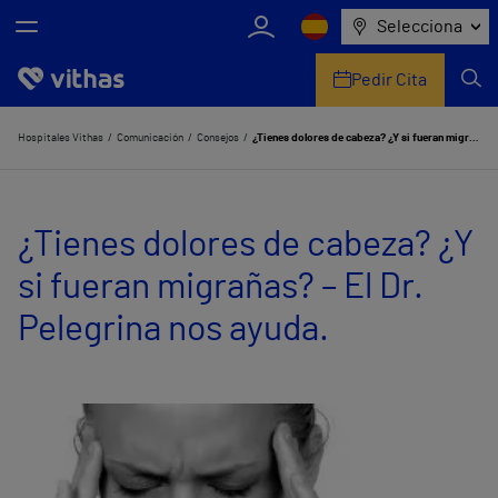
Selecciona
Pedir Cita
Nosotros
Hospitales Vithas
Comunicación
Consejos
¿Tienes dolores de cabeza? ¿Y si fueran migrañas? – El Dr. Pelegrina nos ayuda.
Centros
¿Tienes dolores de cabeza? ¿Y
Servicios de salud
si fueran migrañas? – El Dr.
Equipo médico y asistencial
Pelegrina nos ayuda.
Información útil
Comunicación