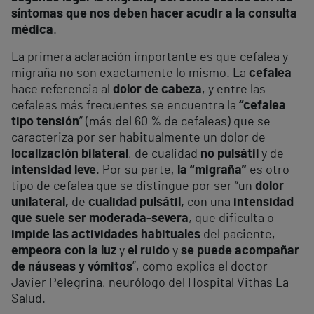
síntomas que nos deben hacer acudir a la consulta
médica
.
La primera aclaración importante es que cefalea y
migraña no son exactamente lo mismo. La
cefalea
hace referencia al
dolor de cabeza
, y entre las
cefaleas más frecuentes se encuentra la
“cefalea
tipo tensión
” (más del 60 % de cefaleas) que se
caracteriza por ser habitualmente un dolor de
localización bilateral
, de cualidad
no pulsátil
y de
intensidad leve
. Por su parte,
la “migraña”
es otro
tipo de cefalea que se distingue por ser “un
dolor
unilateral,
de
cualidad pulsátil,
con una
intensidad
que suele ser moderada-severa
, que dificulta o
impide las actividades habituales
del paciente,
empeora con la luz
y
el ruido
y
se puede acompañar
de náuseas y vómitos
”, como explica el doctor
Javier Pelegrina, neurólogo del Hospital Vithas La
Salud.