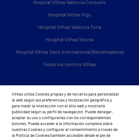
Hospital Vithas Valencia Consuelo
Hospital Vithas Vigo
Hospital Vithas Valencia Turia
Hospital Vithas Vitoria
Hospital Vithas Xanit Internacional (Benalmádena)
Todos los centros Vithas
Sobre Vithas
Vithas utiliza Cookies propias y de terceros para personalizar
la web según sus preferencias y localización geográfica y
Quiénes somos
para medir la interacción con el sitio web y mostrarle
publicidad según su perfil de navegación. Puede denegar,
Trabajar en Vithas
aceptar su uso o configurarlas con los correspondientes
botones. Puede acceder a la información completa sobre
Teléfono Cita Médica
nuestras Cookies y configurar el consentimiento a través de
la Política de Cookies (también accesible desde el pie de