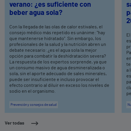
verano: ¿es suficiente con
s
beber agua sola?
p
2
Con la llegada de las olas de calor estivales, el
consejo médico más repetido es unánime: "hay
El
que mantenerse hidratado". Sin embargo, los
es
profesionales de la salud y la nutrición abren un
pr
debate necesario: ¿es el agua sola la mejor
Pa
opción para combatir la deshidratación severa?
en
La respuesta de los expertos sorprende, ya que
te
un consumo masivo de agua desmineralizada o
a 
sola, sin el aporte adecuado de sales minerales,
es
puede ser insuficiente e incluso provocar el
pa
efecto contrario al diluir en exceso los niveles de
cl
sodio en el organismo.
pe
Prevención y consejos de salud
Nu
Ver todas