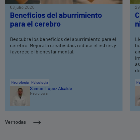
08 julio 2026
29
Beneficios del aburrimiento
C
para el cerebro
n
Descubre los beneficios del aburrimiento para el
Ll
cerebro. Mejora la creatividad, reduce el estrés y
bu
favorece el bienestar mental.
ai
im
as
de
Neurología
Psicología
Pe
Samuel López Alcalde
Neurología
Ver todas