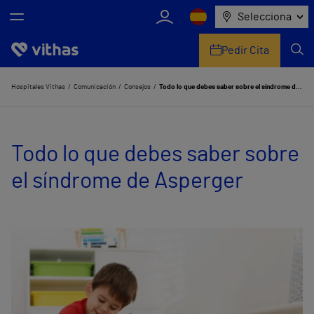
Selecciona
Pedir Cita
Nosotros
Hospitales Vithas
Comunicación
Consejos
Todo lo que debes saber sobre el síndrome de Asperger
Centros
Todo lo que debes saber sobre
Servicios de salud
el síndrome de Asperger
Equipo médico y asistencial
Información útil
Comunicación