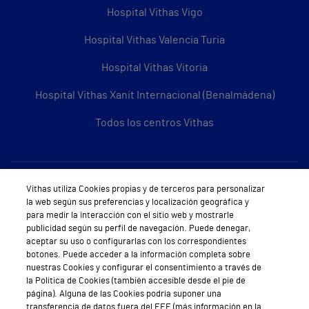
Hospital Vithas Vigo
Hospital Vithas Valencia Turia
Hospital Vithas Vitoria
Hospital Vithas Xanit Internacional (Benalmádena)
Todos los centros Vithas
Sobre Vithas
Vithas utiliza Cookies propias y de terceros para personalizar
la web según sus preferencias y localización geográfica y
Quiénes somos
para medir la interacción con el sitio web y mostrarle
publicidad según su perfil de navegación. Puede denegar,
Trabajar en Vithas
aceptar su uso o configurarlas con los correspondientes
botones. Puede acceder a la información completa sobre
Teléfono Cita Médica
nuestras Cookies y configurar el consentimiento a través de
la Política de Cookies (también accesible desde el pie de
Teléfono Atención al Cliente
página). Alguna de las Cookies podría suponer una
transferencia de datos fuera del EEE (más información en la