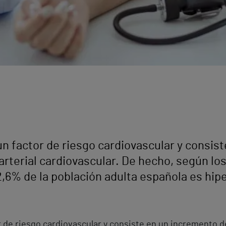
 un factor de riesgo cardiovascular y consis
arterial cardiovascular. De hecho, según los
42,6% de la población adulta española es hip
r de riesgo cardiovascular y consiste en un incremento d