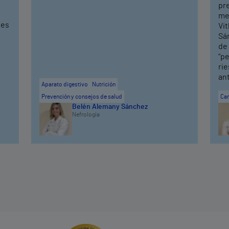
pre
me
ves
Vit
Sán
de
“pe
rie
an
Aparato digestivo
Nutrición
Prevención y consejos de salud
Car
Belén Alemany Sánchez
Nefrología