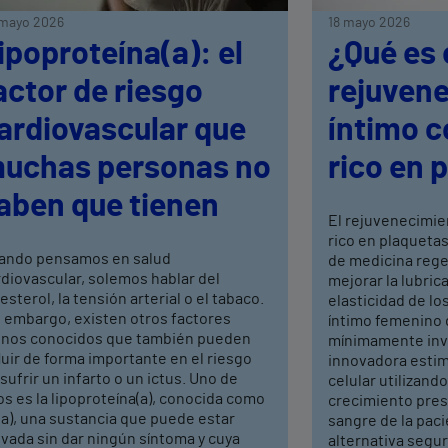
mayo 2026
18 mayo 2026
ipoproteína(a): el
¿Qué es 
actor de riesgo
rejuven
ardiovascular que
íntimo 
uchas personas no
rico en 
aben que tienen
El rejuvenecimie
rico en plaquetas
ando pensamos en salud
de medicina rege
diovascular, solemos hablar del
mejorar la lubrica
esterol, la tensión arterial o el tabaco.
elasticidad de los
n embargo, existen otros factores
íntimo femenino 
nos conocidos que también pueden
mínimamente inva
luir de forma importante en el riesgo
innovadora estim
sufrir un infarto o un ictus. Uno de
celular utilizand
os es la lipoproteína(a), conocida como
crecimiento pres
a), una sustancia que puede estar
sangre de la pac
vada sin dar ningún síntoma y cuya
alternativa segura