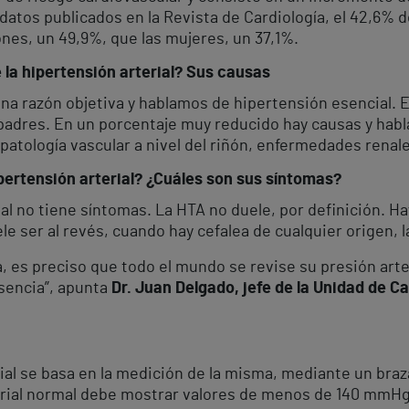
datos publicados en la Revista de Cardiología, el 42,6% d
nes, un 49,9%, que las mujeres, un 37,1%.
la hipertensión arterial? Sus causas
una razón objetiva y hablamos de hipertensión esencial.
padres. En un porcentaje muy reducido hay causas y habl
atología vascular a nivel del riñón, enfermedades renale
pertensión arterial? ¿Cuáles son sus síntomas?
l no tiene síntomas. La HTA no duele, por definición. Ha
e ser al revés, cuando hay cefalea de cualquier origen, la
 es preciso que todo el mundo se revise su presión arter
sencia”, apunta
Dr. Juan Delgado, jefe de la Unidad de C
ial se basa en la medición de la misma, mediante un braz
ial normal debe mostrar valores de menos de 140 mmHg 