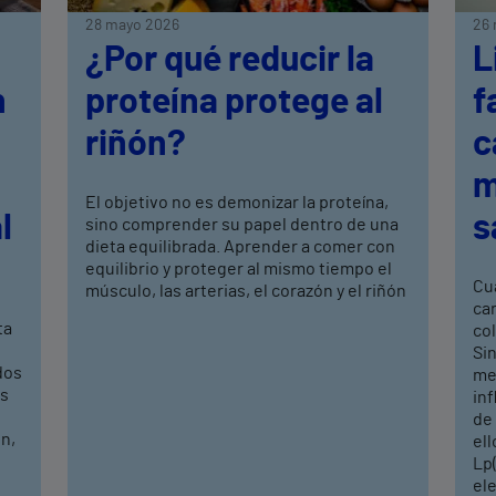
28 mayo 2026
26 
¿Por qué reducir la
L
n
proteína protege al
f
riñón?
c
m
El objetivo no es demonizar la proteína,
l
s
sino comprender su papel dentro de una
dieta equilibrada. Aprender a comer con
equilibrio y proteger al mismo tiempo el
Cu
músculo, las arterias, el corazón y el riñón
car
ta
col
Si
dos
me
os
inf
de 
n,
ell
Lp(
ele