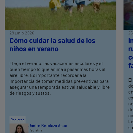
29 junio 2026
25
Cómo cuidar la salud de los
I
niños en verano
r
c
Llega el verano, las vacaciones escolares y el
f
buen tiempo lo que anima a pasar más horas al
aire libre. Es importante recordar a la
El
importancia de tomar medidas preventivas para
de
asegurar una temporada estival saludable y libre
em
de riesgos y sustos.
co
ne
de
ci
Pediatría
la
Janire Betolaza Asua
sa
Pediatría