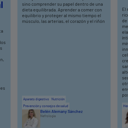
l
sino comprender su papel dentro de una
El
dieta equilibrada. Aprender a comer con
ric
equilibrio y proteger al mismo tiempo el
de
músculo, las arterias, el corazón y el riñón
mej
ta
ela
ín
dos
mí
os
in
cel
n,
cr
sa
alt
seq
ot
ves
en
po
Aparato digestivo
Nutrición
Prevención y consejos de salud
He
Belén Alemany Sánchez
Nefrología