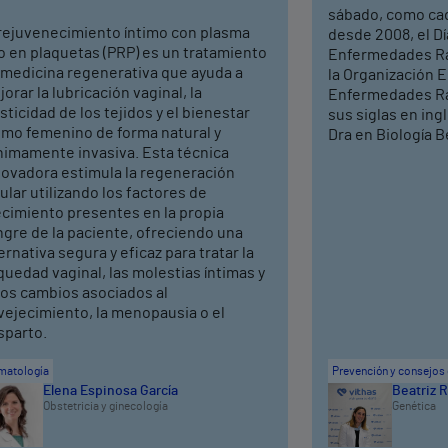
sábado, como cad
 rejuvenecimiento íntimo con plasma
desde 2008, el Dí
o en plaquetas (PRP) es un tratamiento
Enfermedades Rar
 medicina regenerativa que ayuda a
la Organización 
orar la lubricación vaginal, la
Enfermedades Ra
sticidad de los tejidos y el bienestar
sus siglas en ing
timo femenino de forma natural y
Dra en Biología Be
nimamente invasiva. Esta técnica
novadora estimula la regeneración
ular utilizando los factores de
ecimiento presentes en la propia
ngre de la paciente, ofreciendo una
ernativa segura y eficaz para tratar la
uedad vaginal, las molestias íntimas y
ros cambios asociados al
vejecimiento, la menopausia o el
sparto.
matología
Prevención y consejos 
Elena Espinosa García
Beatriz R
Obstetricia y ginecología
Genética