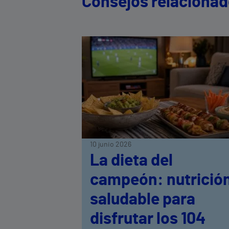
Consejos relaciona
10 junio 2026
La dieta del
campeón: nutrició
saludable para
disfrutar los 104