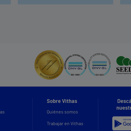
Sobre Vithas
Descá
nuest
vas
Quiénes somos
Trabajar en Vithas