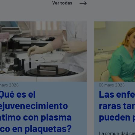
Ver todas
mayo 2026
06 mayo 2026
Qué es el
Las enf
ejuvenecimiento
raras ta
ntimo con plasma
pueden 
ico en plaquetas?
La comunidad ci