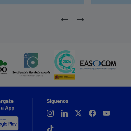
rgate
Síguenos
ra App