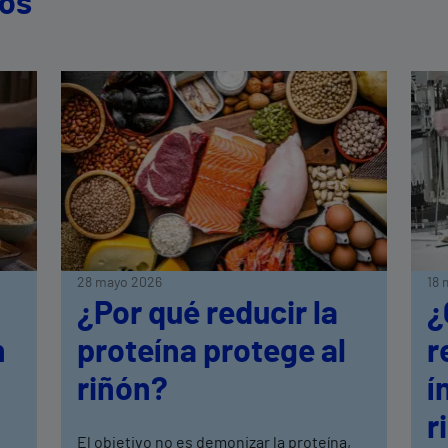
dos
28 mayo 2026
18 
¿Por qué reducir la
¿
n
proteína protege al
r
riñón?
í
r
El objetivo no es demonizar la proteína,