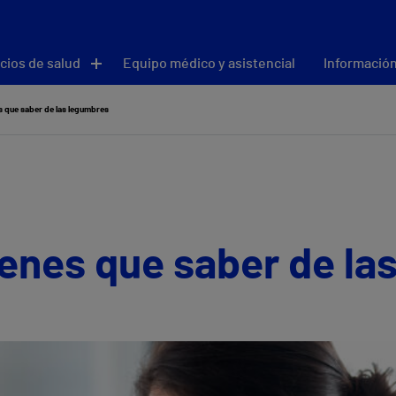
cios de salud
Equipo médico y asistencial
Información
s que saber de las legumbres
ienes que saber de la