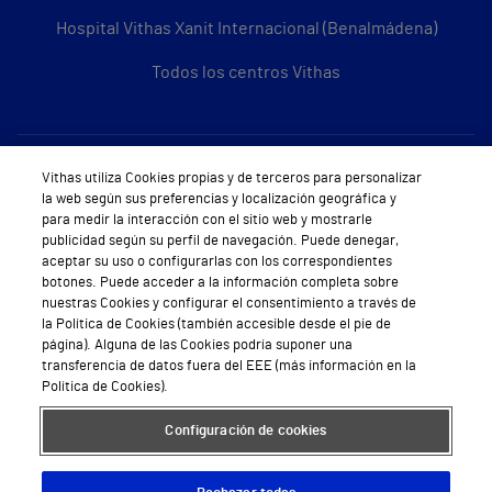
Hospital Vithas Xanit Internacional (Benalmádena)
Todos los centros Vithas
Sobre Vithas
Vithas utiliza Cookies propias y de terceros para personalizar
la web según sus preferencias y localización geográfica y
Quiénes somos
para medir la interacción con el sitio web y mostrarle
publicidad según su perfil de navegación. Puede denegar,
Trabajar en Vithas
aceptar su uso o configurarlas con los correspondientes
botones. Puede acceder a la información completa sobre
Teléfono Cita Médica
nuestras Cookies y configurar el consentimiento a través de
la Política de Cookies (también accesible desde el pie de
Teléfono Atención al Cliente
página). Alguna de las Cookies podría suponer una
transferencia de datos fuera del EEE (más información en la
Política de seguridad y salud en el trabajo
Política de Cookies).
Conoce a Supervita
Configuración de cookies