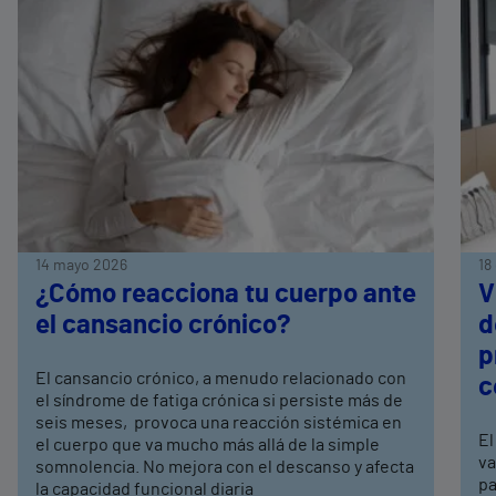
14 mayo 2026
18
¿Cómo reacciona tu cuerpo ante
V
el cansancio crónico?
d
p
El cansancio crónico, a menudo relacionado con
c
el síndrome de fatiga crónica si persiste más de
seis meses, provoca una reacción sistémica en
El
el cuerpo que va mucho más allá de la simple
va
somnolencia. No mejora con el descanso y afecta
pa
la capacidad funcional diaria