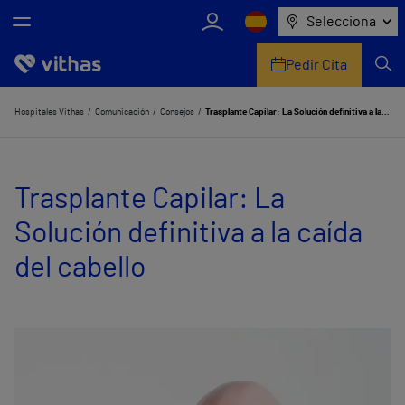
Selecciona
Pedir Cita
Nosotros
Hospitales Vithas
Comunicación
Consejos
Trasplante Capilar: La Solución definitiva a la caída del cabello
Centros
Trasplante Capilar: La
Servicios de salud
Solución definitiva a la caída
Equipo médico y asistencial
del cabello
Información útil
Comunicación