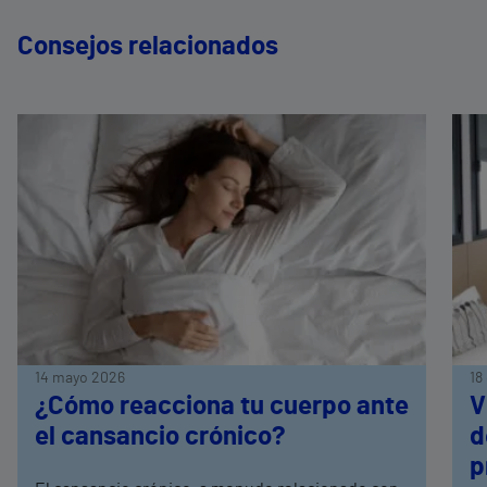
Consejos relacionados
14 mayo 2026
18
¿Cómo reacciona tu cuerpo ante
V
el cansancio crónico?
d
p