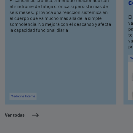
El cansancio crónico, a menudo relacionado con
c
el síndrome de fatiga crónica si persiste más de
seis meses, provoca una reacción sistémica en
El
el cuerpo que va mucho más allá de la simple
va
somnolencia. No mejora con el descanso y afecta
pa
la capacidad funcional diaria
te
va
pr
Me
Medicina Interna
Ver todas