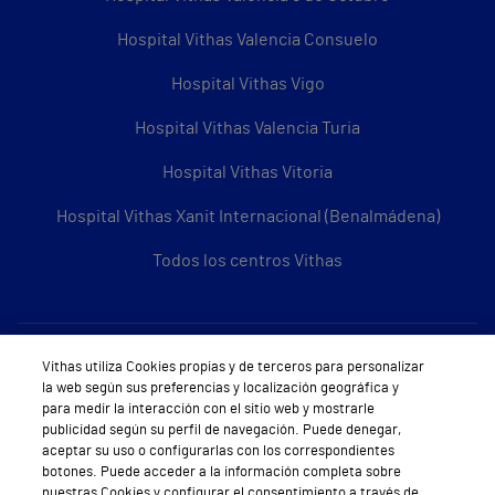
Hospital Vithas Valencia Consuelo
Hospital Vithas Vigo
Hospital Vithas Valencia Turia
Hospital Vithas Vitoria
Hospital Vithas Xanit Internacional (Benalmádena)
Todos los centros Vithas
Sobre Vithas
Vithas utiliza Cookies propias y de terceros para personalizar
la web según sus preferencias y localización geográfica y
Quiénes somos
para medir la interacción con el sitio web y mostrarle
publicidad según su perfil de navegación. Puede denegar,
Trabajar en Vithas
aceptar su uso o configurarlas con los correspondientes
botones. Puede acceder a la información completa sobre
Teléfono Cita Médica
nuestras Cookies y configurar el consentimiento a través de