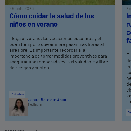
29 junio 2026
25
Cómo cuidar la salud de los
I
niños en verano
r
c
Llega el verano, las vacaciones escolares y el
f
buen tiempo lo que anima a pasar más horas al
aire libre. Es importante recordar a la
El
importancia de tomar medidas preventivas para
de
asegurar una temporada estival saludable y libre
em
de riesgos y sustos.
co
ne
de
ci
Pediatría
la
Janire Betolaza Asua
sa
Pediatría
Pe