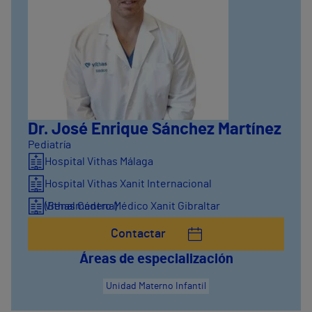
Dr. José Enrique Sánchez Martínez
Pediatría
Hospital Vithas Málaga
Hospital Vithas Xanit Internacional
(Benalmádena)
Vithas Centro Médico Xanit Gibraltar
Contactar
Áreas de especialización
Unidad Materno Infantil