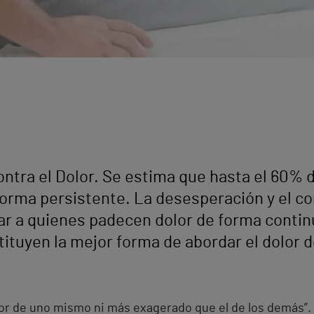
ontra el Dolor. Se estima que hasta el 60% 
 forma persistente. La desesperación y el 
ar a quienes padecen dolor de forma contin
tituyen la mejor forma de abordar el dolor d
lor de uno mismo ni más exagerado que el de los demás”. 