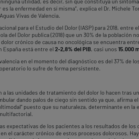
 ninguna utilidad, es decir, sin que constituya un síntom
r es la enfermedad en sí misma”, explica el Dr. Michele 
 Aguas Vivas de Valencia.
cional para el Estudio del Dolor (IASP) para 2018, entre e
la del Dolor publica (2018) que un 30% de la población no
l dolor crónico de causa no oncológica se encuentra entre 
 España está entre el
2-2,8% del PIB
, casi unos
15.000 m
evalencia en el momento del diagnóstico es del 37% de lo
operatorio lo sufre de forma persistente.
n a las unidades de tratamiento del dolor lo hacen tras un
mbular dando palos de ciego sin sentido ya que, afirma e
ultimodal” puesto que su naturaleza, determinante en la
ultifactorial.
 las expectativas de los pacientes a los resultados de los
 en el carácter crónico de estos procesos dolorosos. Hay 