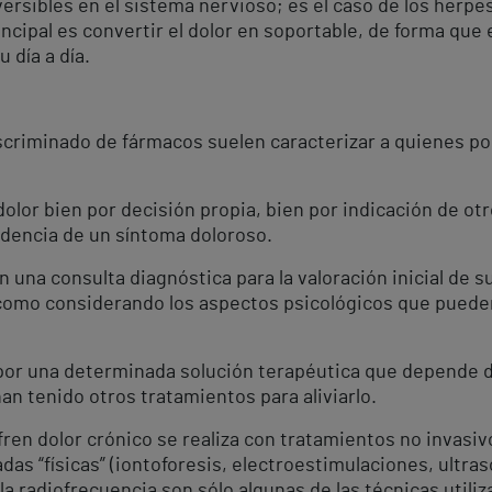
versibles en el sistema nervioso; es el caso de los herp
rincipal es convertir el dolor en soportable, de forma qu
u día a día.
criminado de fármacos suelen caracterizar a quienes po
dolor bien por decisión propia, bien por indicación de ot
idencia de un síntoma doloroso.
 una consulta diagnóstica para la valoración inicial de su
sí como considerando los aspectos psicológicos que puede
por una determinada solución terapéutica que depende del
han tenido otros tratamientos para aliviarlo.
fren dolor crónico se realiza con tratamientos no invasi
as “físicas” (iontoforesis, electroestimulaciones, ultraso
la radiofrecuencia son sólo algunas de las técnicas utiliz