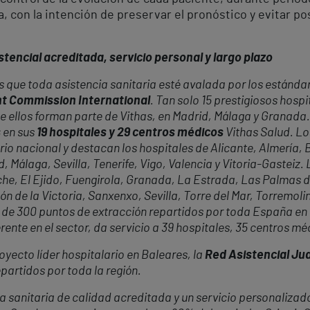
 con la intención de preservar el pronóstico y evitar posi
tencial acreditada, servicio personal y largo plazo
 que toda asistencia sanitaria esté avalada por los estánda
int Commission International
. Tan solo 15 prestigiosos hosp
de ellos forman parte de Vithas, en Madrid, Málaga y Granada
s
en sus
19 hospitales y 29 centros médicos
Vithas Salud. Lo
itorio nacional y destacan los hospitales de Alicante, Almerí
 Málaga, Sevilla, Tenerife, Vigo, Valencia y Vitoria-Gasteiz.
he, El Ejido, Fuengirola, Granada, La Estrada, Las Palmas d
n de la Victoria, Sanxenxo, Sevilla, Torre del Mar, Torremolin
de 300 puntos de extracción repartidos por toda España en 
nte en el sector, da servicio a 39 hospitales, 35 centros méd
oyecto líder hospitalario en Baleares, la
Red Asistencial J
partidos por toda la región.
 sanitaria de calidad acreditada y un servicio personalizado