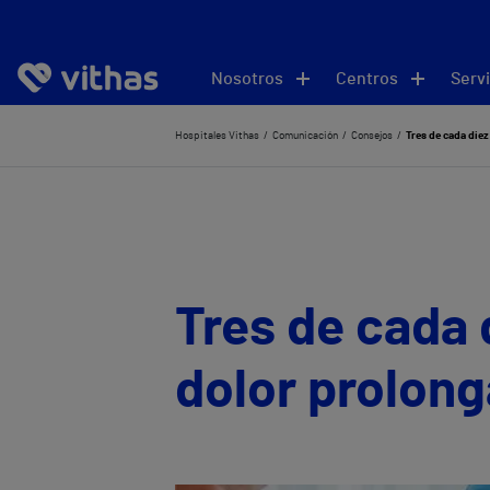
Nosotros
Centros
Servi
Hospitales Vithas
Comunicación
Consejos
Tres de cada diez
Tres de cada 
dolor prolon