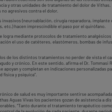
cia y otras unidades de tratamiento del dolor de Vithas.
 no agresivos contra el dolor.
s invasivos (neuroablación, cirugía reparadora, implante 
 etc.) hacen imprescindible el paso por el quirófano.
 se logra mediante protocolos de tratamiento analgésicos
ación el uso de catéteres, elastómeros, bombas de infus
os de los distintos tratamientos no perder de vista el c
r agudo y crónico. En este sentido, afirma el Dr. Tommasi
e apoyan y completan en indicaciones personalizadas par
 física y psíquica”.
crónico de salud es muy importante sentirse acompañadas
ithas Aguas Vivas los pacientes gozan de asistencia a dist
borables. “Tanto durante el tratamiento terapéutico como
 control de la evolución de cada paciente, durante perío