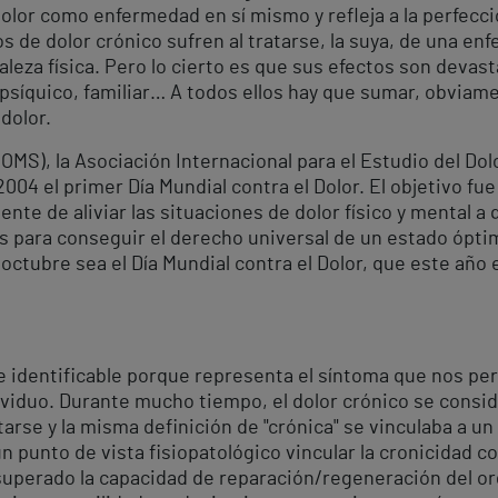
olor como enfermedad en sí mismo y refleja a la perfección
e dolor crónico sufren al tratarse, la suya, de una enf
taleza física. Pero lo cierto es que sus efectos son devas
psíquico, familiar… A todos ellos hay que sumar, obviame
 dolor.
(OMS), la Asociación Internacional para el Estudio del Dol
004 el primer Día Mundial contra el Dolor. El objetivo fu
nte de aliviar las situaciones de dolor físico y mental a
 para conseguir el derecho universal de un estado óptim
octubre sea el Día Mundial contra el Dolor, que este año 
e identificable porque representa el síntoma que nos per
individuo. Durante mucho tiempo, el dolor crónico se con
tarse y la misma definición de "crónica" se vinculaba a un
 punto de vista fisiopatológico vincular la cronicidad co
superado la capacidad de reparación/regeneración del or