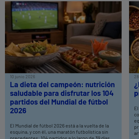
10 junio 2026
28
La dieta del campeón: nutrición
¿
saludable para disfrutar los 104
p
partidos del Mundial de fútbol
El
2026
co
eq
El Mundial de fútbol 2026 está a la vuelta de la
pr
esquina, y con él, una maratón futbolística sin
ar
precedentes: 104 partidos a lo largo de 39 días.