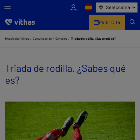
Selecciona
Pedir Cita
Nosotros
Hospitales Vithas
Comunicación
Consejos
Triada de rodilla. ¿Sabes qué es?
Centros
Triada de rodilla. ¿Sabes qué
Servicios de salud
es?
Equipo médico y asistencial
Información útil
Comunicación