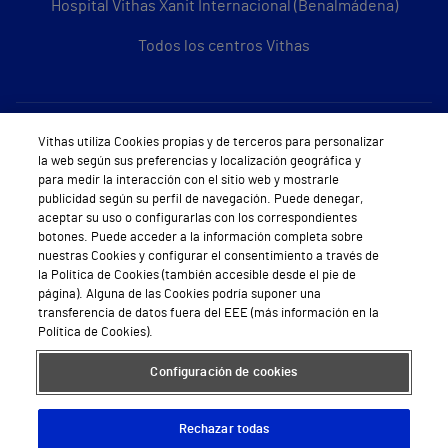
Hospital Vithas Xanit Internacional (Benalmádena)
Todos los centros Vithas
Sobre Vithas
Vithas utiliza Cookies propias y de terceros para personalizar
la web según sus preferencias y localización geográfica y
Quiénes somos
para medir la interacción con el sitio web y mostrarle
publicidad según su perfil de navegación. Puede denegar,
Trabajar en Vithas
aceptar su uso o configurarlas con los correspondientes
botones. Puede acceder a la información completa sobre
Teléfono Cita Médica
nuestras Cookies y configurar el consentimiento a través de
la Política de Cookies (también accesible desde el pie de
Teléfono Atención al Cliente
página). Alguna de las Cookies podría suponer una
transferencia de datos fuera del EEE (más información en la
Política de seguridad y salud en el trabajo
Política de Cookies).
Conoce a Supervita
Configuración de cookies
Rechazar todas