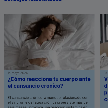
14 mayo 2026
18
¿Cómo reacciona tu cuerpo ante
V
el cansancio crónico?
d
p
El cansancio crónico, a menudo relacionado con
c
el síndrome de fatiga crónica si persiste más de
seis meses, provoca una reacción sistémica en