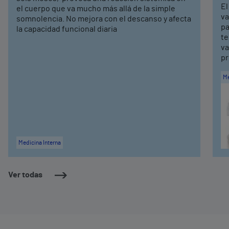
El
el cuerpo que va mucho más allá de la simple
va
somnolencia. No mejora con el descanso y afecta
pa
la capacidad funcional diaria
te
va
pr
Me
Medicina Interna
Ver todas