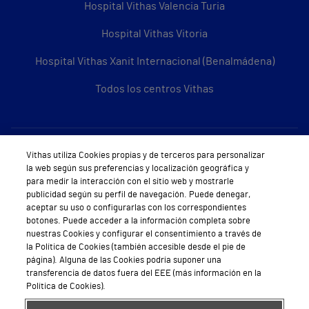
Hospital Vithas Valencia Turia
Hospital Vithas Vitoria
Hospital Vithas Xanit Internacional (Benalmádena)
Todos los centros Vithas
Sobre Vithas
Vithas utiliza Cookies propias y de terceros para personalizar
la web según sus preferencias y localización geográfica y
Quiénes somos
para medir la interacción con el sitio web y mostrarle
publicidad según su perfil de navegación. Puede denegar,
Trabajar en Vithas
aceptar su uso o configurarlas con los correspondientes
botones. Puede acceder a la información completa sobre
Teléfono Cita Médica
nuestras Cookies y configurar el consentimiento a través de
la Política de Cookies (también accesible desde el pie de
Teléfono Atención al Cliente
página). Alguna de las Cookies podría suponer una
transferencia de datos fuera del EEE (más información en la
Política de seguridad y salud en el trabajo
Política de Cookies).