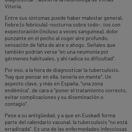
diagnosticar”, advierte la neumóloga de Vithas
Vitoria.
Entre sus síntomas puede haber malestar general,
fiebre (o febrícula) -nocturna sobre todo-, tos con
expectoración (incluso a veces sanguínea), dolor
punzante en el pecho al coger aire profundo,
sensación de falta de aire o ahogo. Señales que
también podrían verse “en una neumonía por
gérmenes habituales, y ahí radica su dificultad”.
Por eso, a la hora de diagnosticar la tuberculosis,
“hay que pensar en ella, tenerla en mente”. Un
aspecto clave, y más en España, “una zona
endémica”, de cara a “poner el tratamiento correcto,
evitar complicaciones y su diseminación o
contagio”.
Pese a su antigüedad, y a que en Euskadi forma
parte del calendario vacunal, la tuberculosis “no está
erradicada”. Es una de las enfermedades infecciosas