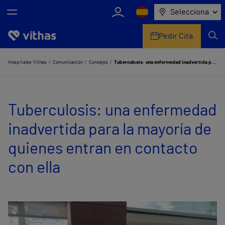
Selecciona
Pedir Cita
Nosotros
Hospitales Vithas
Comunicación
Consejos
Tuberculosis: una enfermedad inadvertida para la mayoría de quienes entran en contacto con ella
Centros
Tuberculosis: una enfermedad
Servicios de salud
inadvertida para la mayoría de
Equipo médico y asistencial
quienes entran en contacto
Información útil
con ella
Comunicación