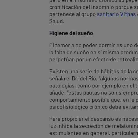
pero en el insomnio crónico su pape
cronificación del insomnio porque s
pertenece al grupo
sanitario Vithas
Salud
.
Higiene del sueño
El temor a no poder dormir es uno d
la falta de sueño en sí misma produc
perpetúan por un efecto de retroalim
Existen una serie de hábitos de la c
señala el Dr. del Río, “algunas nor
patologías, como por ejemplo en el t
añade: “estas pautas no son siempr
comportamiento posible que, en la 
psicofisiológico crónico debe evitar
Para propiciar el descanso es necesa
luz inhibe la secreción de melatonin
estimulantes en general, particularm