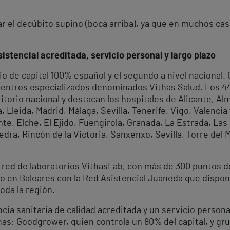
el decúbito supino (boca arriba), ya que en muchos casos 
istencial acreditada, servicio personal y largo plazo
io de capital 100% español y el segundo a nivel nacional
 centros especializados denominados Vithas Salud. Los 
rritorio nacional y destacan los hospitales de Alicante, A
Lleida, Madrid, Málaga, Sevilla, Tenerife, Vigo, Valencia
te, Elche, El Ejido, Fuengirola, Granada, La Estrada, Las
dra, Rincón de la Victoria, Sanxenxo, Sevilla, Torre del M
 red de laboratorios VithasLab, con más de 300 puntos d
o en Baleares con la Red Asistencial Juaneda que dispone
oda la región.
cia sanitaria de calidad acreditada y un servicio personal
has: Goodgrower, quien controla un 80% del capital, y grup