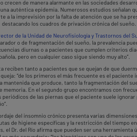
ño crecen de manera alarmante en las sociedades desarro
 una auténtica epidemia. Numerosos estudios señalan qu
te a la imprevisión por la falta de atención que se ha pr
, destacando los cuadros de privación crónica del sueño.
director de la Unidad de Neurofisiología y Trastornos del 
rador o de fragmentación del sueño, la prevalencia pued
cuencias diurnas o a pacientes que cumplen criterios dia
spañola, pero en cualquier caso sigue siendo muy alto”.
lta reciben tanto a pacientes que se quejan de que due
ueja: “de los primeros el más frecuente es el paciente
va mantenida que produce, tanto la fragmentación del su
 de memoria. En el segundo grupo encontramos con frecu
 periódicos de las piernas que el paciente suele ignorar
o”.
bordaje del insomnio crónico presenta varias dimensiones
utas de higiene específicas y la restricción del tiempo 
s, el Dr. del Río afirma que pueden ser una herramienta 