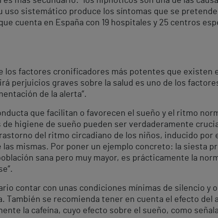
l es más secundario: “los hipnóticos son una de las caus
u uso sistemático produce los síntomas que se pretende e
que cuenta en España con 19 hospitales y 25 centros es
e los factores cronificadores más potentes que existen e
irá perjuicios graves sobre la salud es uno de los factor
entación de la alerta”.
onducta que facilitan o favorecen el sueño y el ritmo norm
mas de higiene de sueño pueden ser verdaderamente cruci
rastorno del ritmo circadiano de los niños, inducido por
e las mismas. Por poner un ejemplo concreto: la siesta
población sana pero muy mayor, es prácticamente la nor
se”.
rio contar con unas condiciones mínimas de silencio y os
a. También se recomienda tener en cuenta el efecto del al
ente la cafeína, cuyo efecto sobre el sueño, como señala 