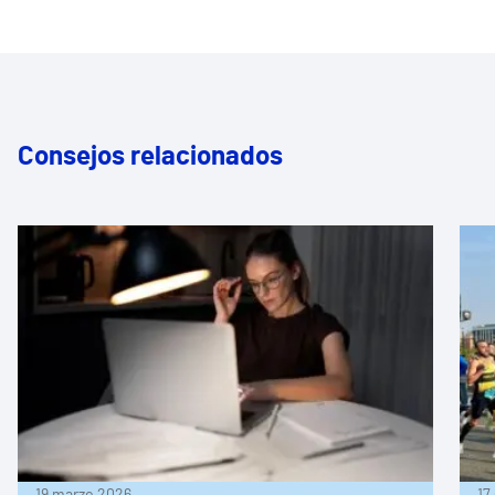
Consejos relacionados
19 marzo 2026
17