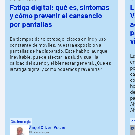
Fatiga digital: qué es, síntomas
L
y cómo prevenir el cansancio
V
por pantallas
a
p
En tiempos de teletrabajo, clases online y uso
v
constante de móviles, nuestra exposición a
pantallas se ha disparado. Este hábito, aunque
La
inevitable, puede afectar la salud visual, la
en
calidad del sueño y el bienestar general. ¿Qué es
po
la fatiga digital y cómo podemos prevenirla?
ca
co
ho
de
pa
Al
Al
Oftalmología
Of
Ángel Cilveti Puche
Oftalmología