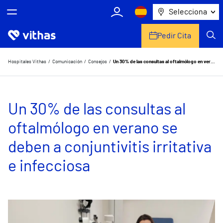
Selecciona
Pedir Cita
Nosotros
Hospitales Vithas
Comunicación
Consejos
Un 30% de las consultas al oftalmólogo en verano se deben a conjuntivitis irritativa e infecciosa
Centros
Un 30% de las consultas al
Servicios de salud
oftalmólogo en verano se
Equipo médico y asistencial
deben a conjuntivitis irritativa
Información útil
e infecciosa
Comunicación