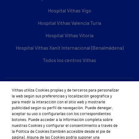
Hospital Vithas Vigo
Hospital Vithas Valencia Turia
Hospital Vithas Vitoria
Hospital Vithas Xanit Internacional (Benalmádena)
Todos los centros Vithas
Sobre Vithas
Vithas utiliza Cookies propias y de terceros para personalizar
la web según sus preferencias y localización geográfica y
Quiénes somos
para medir la interacción con el sitio web y mostrarle
publicidad según su perfil de navegación. Puede denegar,
Trabajar en Vithas
aceptar su uso o configurarlas con los correspondientes
botones. Puede acceder a la información completa sobre
Teléfono Cita Médica
nuestras Cookies y configurar el consentimiento a través de
la Política de Cookies (también accesible desde el pie de
Teléfono Atención al Cliente
página). Alguna de las Cookies podría suponer una