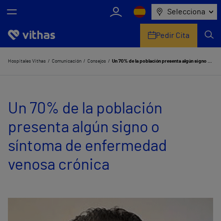
Selecciona
Pedir Cita
Nosotros
Hospitales Vithas
Comunicación
Consejos
Un 70% de la población presenta algún signo o síntoma de enfermedad venosa crónica
Centros
Un 70% de la población
Servicios de salud
presenta algún signo o
Equipo médico y asistencial
síntoma de enfermedad
Información útil
venosa crónica
Comunicación