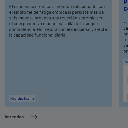
p
El cansancio crónico, a menudo relacionado con
c
el síndrome de fatiga crónica si persiste más de
seis meses, provoca una reacción sistémica en
El
el cuerpo que va mucho más allá de la simple
va
somnolencia. No mejora con el descanso y afecta
pa
la capacidad funcional diaria
te
va
pr
Me
Medicina Interna
Ver todas