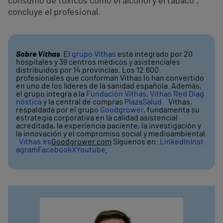
consumo de tóxicos como el alcohol y el tabaco”,
concluye el profesional.
Sobre Vithas
El
grupo Vithas
está integrado por 20
hospitales y 39 centros médicos y asistenciales
distribuidos por 14 provincias. Los 12.600
profesionales que conforman Vithas lo han convertido
en uno de los líderes de la sanidad española. Además,
el grupo integra a la
Fundación Vithas
,
Vithas Red Diag
nóstica
y la central de compras
PlazaSalud
. Vithas,
respaldada por el grupo
Goodgrower
, fundamenta su
estrategia corporativa en la calidad asistencial
acreditada, la experiencia paciente, la investigación y
la innovación y el compromiso social y medioambiental.
Vithas.es
Goodgrower.com
Síguenos en:
LinkedIn
Inst
agram
Facebook
X
Youtube