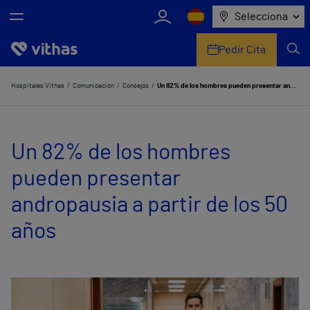
Selecciona
Pedir Cita
Nosotros
Hospitales Vithas
Comunicación
Consejos
Un 82% de los hombres pueden presentar andropausia a partir de los 50 años
Centros
Un 82% de los hombres
Servicios de salud
pueden presentar
Equipo médico y asistencial
andropausia a partir de los 50
Información útil
años
Comunicación