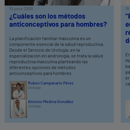
10 junio 2025
19
¿Cuáles son los métodos
“
anticonceptivos para hombres?
e
r
La planificación familiar masculina es un
d
componente esencial de la salud reproductiva.
Desde el Servicio de Urología, en la
En
especialización en andrología, se trata la salud
Ha
reproductiva masculina planteando las
ba
diferentes opciones de métodos
pa
anticonceptivos para hombres.
er
Ruben Campanario Pérez
ca
Urología
Antonio Medina González
Urología