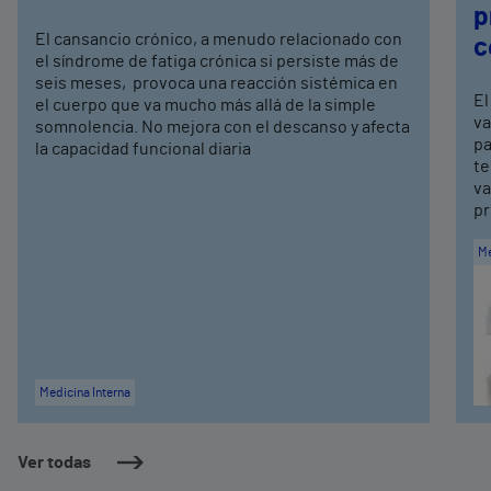
p
El cansancio crónico, a menudo relacionado con
c
el síndrome de fatiga crónica si persiste más de
seis meses, provoca una reacción sistémica en
El
el cuerpo que va mucho más allá de la simple
va
somnolencia. No mejora con el descanso y afecta
pa
la capacidad funcional diaria
te
va
pr
Me
Medicina Interna
Ver todas