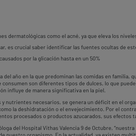
es dermatológicas como el acné, ya que eleva los niveles
, es crucial saber identificar las fuentes ocultas de est
causados por la glicación hasta en un 50%
a del año en la que predominan las comidas en familia, 
e consumen son diferentes tipos de dulces, lo que puede
n influye de manera significativa en la piel.
y nutrientes necesarios, se genera un déficit en el orga
como la deshidratación o el envejecimiento. Por el contr
tos procesados o productos azucarados, sus efectos tam
óloga del Hospital Vithas Valencia 9 de Octubre, “nuestr
e nuestro organismo. En la actualidad, ya existen multit