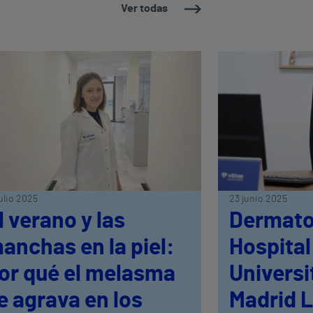
Ver todas
julio 2025
23 junio 2025
l verano y las
Dermato
anchas en la piel:
Hospital
or qué el melasma
Universi
e agrava en los
Madrid L