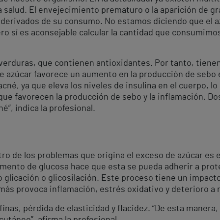
a salud. El envejecimiento prematuro o la aparición de g
derivados de su consumo. No estamos diciendo que el a
o sí es aconsejable calcular la cantidad que consumimos
 verduras, que contienen antioxidantes. Por tanto, tienen
e azúcar favorece un aumento en la producción de sebo en
né, ya que eleva los niveles de insulina en el cuerpo, l
ue favorecen la producción de sebo y la inflamación. 
é”, indica la profesional.
tro de los problemas que origina el exceso de azúcar es
aumento de glucosa hace que esta se pueda adherir a prote
licación o glicosilación. Este proceso tiene un impacto 
más provoca inflamación, estrés oxidativo y deterioro a ni
nas, pérdida de elasticidad y flacidez. “De esta manera, 
cutáneo”, afirma la profesional.