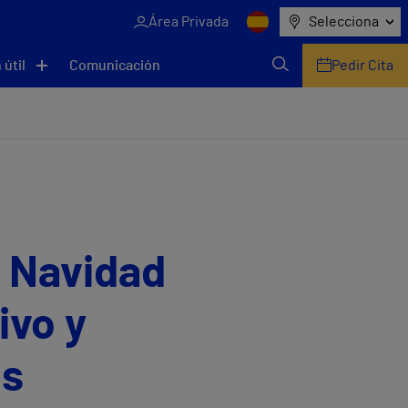
Área Privada
Selecciona
 útil
Comunicación
Pedir Cita
 Navidad
ivo y
is