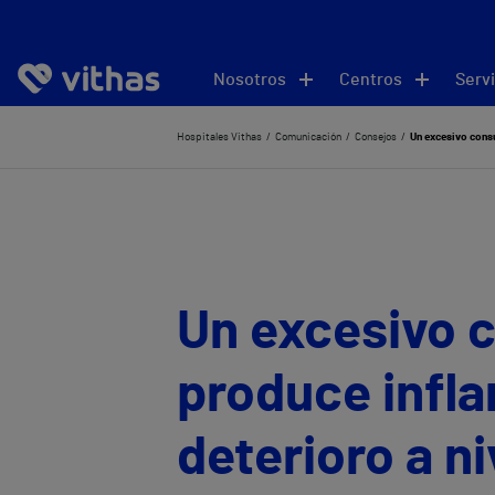
Nosotros
Centros
Servi
Hospitales Vithas
Comunicación
Consejos
Un excesivo consu
Un excesivo 
produce infla
deterioro a ni