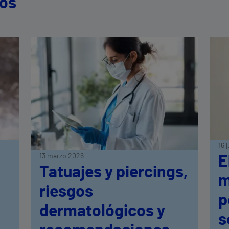
dos
16 
13 marzo 2026
E
Tatuajes y piercings,
n
m
riesgos
p
dermatológicos y
s