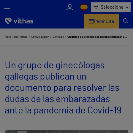
Selecciona
Pedir Cita
Nosotros
Hospitales Vithas
Comunicación
Consejos
Un grupo de ginecólogas gallegas publican un documento para resolver las dudas de las embarazadas ante la pandemia de Covid-19
Centros
Un grupo de ginecólogas
Servicios de salud
gallegas publican un
Equipo médico y asistencial
documento para resolver las
Información útil
dudas de las embarazadas
Comunicación
ante la pandemia de Covid-19