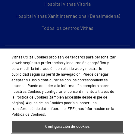
Hospital Vithas Vitoria
Hospital Vithas Xanit Internacional (Benalmádena)
Todos los centros Vithas
Sobre Vithas
Vithas utiliza Cookies propias y de terceros para personalizar
la web según sus preferencias y localización geográfica y
Quiénes somos
para medir la interacción con el sitio web y mostrarle
publicidad según su perfil de navegación. Puede denegar,
Trabajar en Vithas
aceptar su uso o configurarlas con los correspondientes
botones. Puede acceder a la información completa sobre
Teléfono Cita Médica
nuestras Cookies y configurar el consentimiento a través de
la Política de Cookies (también accesible desde el pie de
Teléfono Atención al Cliente
página). Alguna de las Cookies podría suponer una
transferencia de datos fuera del EEE (más información en la
Política de seguridad y salud en el trabajo
Política de Cookies).
Conoce a Supervita
Configuración de cookies