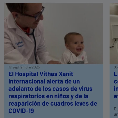
17 septiembre 2025
05
El Hospital Vithas Xanit
L
Internacional alerta de un
c
adelanto de los casos de virus
i
respiratorios en niños y de la
a
reaparición de cuadros leves de
El
COVID-19
ur