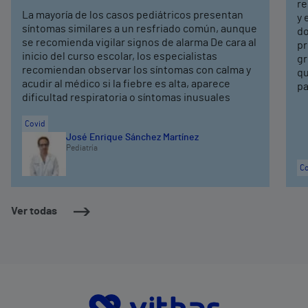
re
La mayoría de los casos pediátricos presentan
y 
síntomas similares a un resfriado común, aunque
do
se recomienda vigilar signos de alarma De cara al
pr
inicio del curso escolar, los especialistas
gr
recomiendan observar los síntomas con calma y
qu
acudir al médico si la fiebre es alta, aparece
pa
dificultad respiratoria o síntomas inusuales
Covid
José Enrique Sánchez Martínez
Pediatría
Co
Ver todas