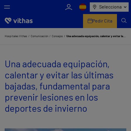
Selecciona
Pedir Cita
Nosotros
Hospitales Vithas
Comunicación
Consejos
Una adecuada equipación, calentar y evitar las últimas bajadas, fundamental para prevenir lesiones en los deportes de invierno
Centros
Una adecuada equipación,
Servicios de salud
calentar y evitar las últimas
Equipo médico y asistencial
bajadas, fundamental para
Información útil
prevenir lesiones en los
Comunicación
deportes de invierno