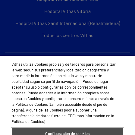
Hospital Vithas Vitoria
Hospital Vithas Xanit Internacional (Benalmádena)
Todos los centros Vithas
Sobre Vithas
Vithas utiliza Cookies propias y de terceros para personalizar
la web según sus preferencias y localización geográfica y
Quiénes somos
para medir la interacción con el sitio web y mostrarle
publicidad según su perfil de navegación. Puede denegar,
Trabajar en Vithas
aceptar su uso o configurarlas con los correspondientes
botones. Puede acceder a la información completa sobre
Teléfono Cita Médica
nuestras Cookies y configurar el consentimiento a través de
la Política de Cookies (también accesible desde el pie de
Teléfono Atención al Cliente
página). Alguna de las Cookies podría suponer una
transferencia de datos fuera del EEE (más información en la
Política de seguridad y salud en el trabajo
Política de Cookies).
Conoce a Supervita
Configuración de cookies