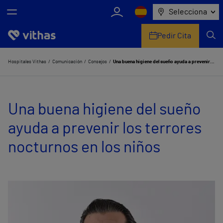
Selecciona
Pedir Cita
Nosotros
Hospitales Vithas
Comunicación
Consejos
Una buena higiene del sueño ayuda a prevenir los terrores nocturnos en los niños
Centros
Una buena higiene del sueño
Servicios de salud
ayuda a prevenir los terrores
Equipo médico y asistencial
nocturnos en los niños
Información útil
Comunicación