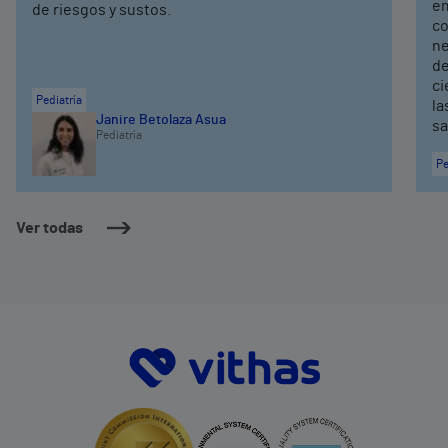
em
de riesgos y sustos.
co
ne
de
ci
Pediatría
la
Janire Betolaza Asua
sa
Pediatría
Pe
Ver todas