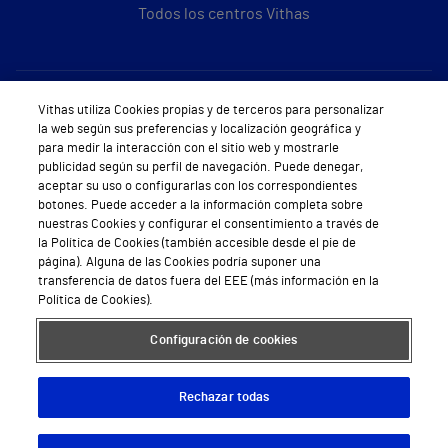
Todos los centros Vithas
Sobre Vithas
Vithas utiliza Cookies propias y de terceros para personalizar
la web según sus preferencias y localización geográfica y
Quiénes somos
para medir la interacción con el sitio web y mostrarle
publicidad según su perfil de navegación. Puede denegar,
Trabajar en Vithas
aceptar su uso o configurarlas con los correspondientes
botones. Puede acceder a la información completa sobre
Teléfono Cita Médica
nuestras Cookies y configurar el consentimiento a través de
la Política de Cookies (también accesible desde el pie de
Teléfono Atención al Cliente
página). Alguna de las Cookies podría suponer una
transferencia de datos fuera del EEE (más información en la
Política de seguridad y salud en el trabajo
Política de Cookies).
Conoce a Supervita
Configuración de cookies
Rechazar todas
Aviso Legal
Política de cookies
Política de privacidad
Mapa web
Protección de datos