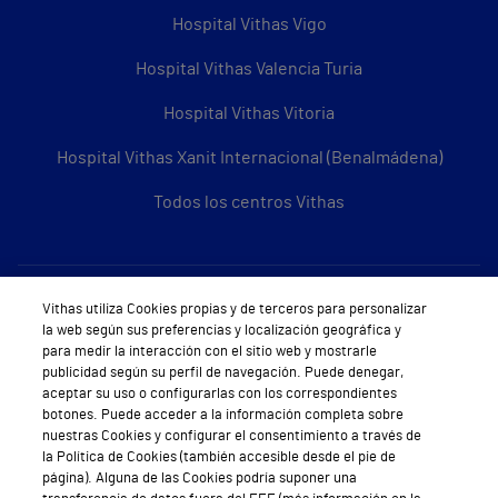
Hospital Vithas Vigo
Hospital Vithas Valencia Turia
Hospital Vithas Vitoria
Hospital Vithas Xanit Internacional (Benalmádena)
Todos los centros Vithas
Sobre Vithas
Vithas utiliza Cookies propias y de terceros para personalizar
la web según sus preferencias y localización geográfica y
Quiénes somos
para medir la interacción con el sitio web y mostrarle
publicidad según su perfil de navegación. Puede denegar,
Trabajar en Vithas
aceptar su uso o configurarlas con los correspondientes
botones. Puede acceder a la información completa sobre
Teléfono Cita Médica
nuestras Cookies y configurar el consentimiento a través de
la Política de Cookies (también accesible desde el pie de
Teléfono Atención al Cliente
página). Alguna de las Cookies podría suponer una