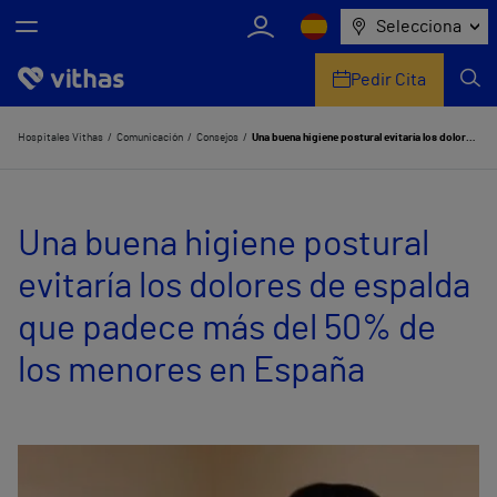
Selecciona
Pedir Cita
Nosotros
Hospitales Vithas
Comunicación
Consejos
Una buena higiene postural evitaría los dolores de espalda que padece más del 50% de los menores en España
Centros
Una buena higiene postural
Servicios de salud
evitaría los dolores de espalda
Equipo médico y asistencial
que padece más del 50% de
Información útil
los menores en España
Comunicación