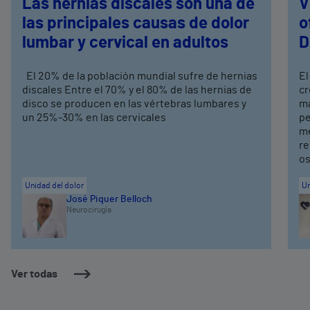
Las hernias discales son una de
V
las principales causas de dolor
o
lumbar y cervical en adultos
D
El 20% de la población mundial sufre de hernias
El
discales Entre el 70% y el 80% de las hernias de
cr
disco se producen en las vértebras lumbares y
ma
un 25%-30% en las cervicales
pe
me
re
os
Unidad del dolor
Un
José Piquer Belloch
Neurocirugía
Ver todas