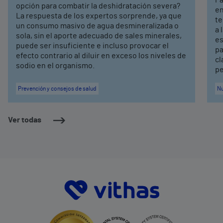
opción para combatir la deshidratación severa?
en
La respuesta de los expertos sorprende, ya que
te
un consumo masivo de agua desmineralizada o
a 
sola, sin el aporte adecuado de sales minerales,
es
puede ser insuficiente e incluso provocar el
pa
efecto contrario al diluir en exceso los niveles de
cl
sodio en el organismo.
pe
Prevención y consejos de salud
Nu
Ver todas