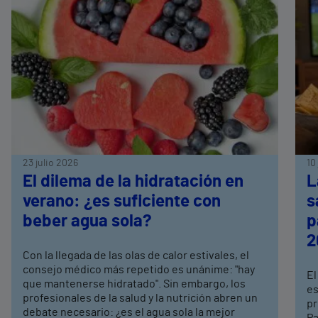
23 julio 2026
10
El dilema de la hidratación en
L
verano: ¿es suficiente con
s
beber agua sola?
p
2
Con la llegada de las olas de calor estivales, el
consejo médico más repetido es unánime: "hay
El
que mantenerse hidratado". Sin embargo, los
es
profesionales de la salud y la nutrición abren un
pr
debate necesario: ¿es el agua sola la mejor
Pa