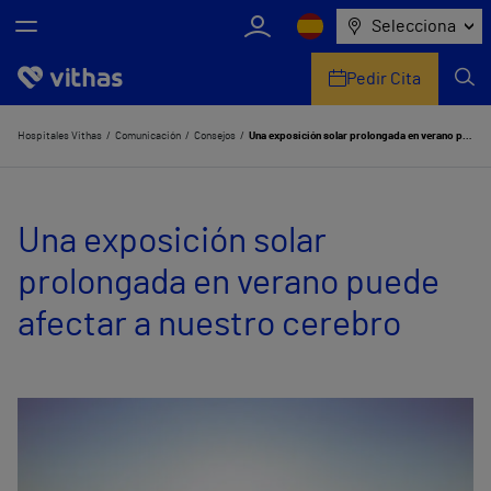
Selecciona
Pedir Cita
Nosotros
Hospitales Vithas
Comunicación
Consejos
Una exposición solar prolongada en verano puede afectar a nuestro cerebro
Centros
Una exposición solar
Servicios de salud
prolongada en verano puede
Equipo médico y asistencial
afectar a nuestro cerebro
Información útil
Comunicación