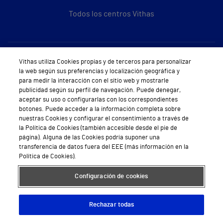
Todos los centros Vithas
Sobre Vithas
Vithas utiliza Cookies propias y de terceros para personalizar
la web según sus preferencias y localización geográfica y
Quiénes somos
para medir la interacción con el sitio web y mostrarle
publicidad según su perfil de navegación. Puede denegar,
Trabajar en Vithas
aceptar su uso o configurarlas con los correspondientes
botones. Puede acceder a la información completa sobre
Teléfono Cita Médica
nuestras Cookies y configurar el consentimiento a través de
la Política de Cookies (también accesible desde el pie de
Teléfono Atención al Cliente
página). Alguna de las Cookies podría suponer una
transferencia de datos fuera del EEE (más información en la
Política de seguridad y salud en el trabajo
Política de Cookies).
Conoce a Supervita
Configuración de cookies
Rechazar todas
Aviso Legal
Política de cookies
Política de privacidad
Mapa web
Protección de datos