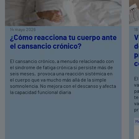
14 mayo 2026
18
¿Cómo reacciona tu cuerpo ante
V
el cansancio crónico?
d
p
El cansancio crónico, a menudo relacionado con
c
el síndrome de fatiga crónica si persiste más de
seis meses, provoca una reacción sistémica en
El
el cuerpo que va mucho más allá de la simple
va
somnolencia. No mejora con el descanso y afecta
pa
la capacidad funcional diaria
te
va
pr
Me