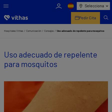
Selecciona
Pedir Cita
Nosotros
Hospitales Vithas
Comunicación
Consejos
Uso adecuado de repelente para mosquitos
Centros
Uso adecuado de repelente
Servicios de salud
para mosquitos
Equipo médico y asistencial
Información útil
Comunicación