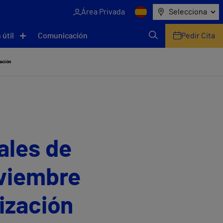
Área Privada
Selecciona
 útil
Comunicación
Pedir Cita
zación
ales de
oviembre
ización