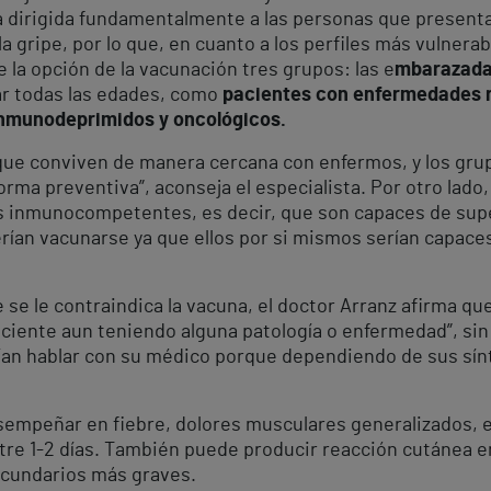
a va dirigida fundamentalmente a las personas que presen
 gripe, por lo que, en cuanto a los perfiles más vulnerab
la opción de la vacunación tres grupos: las e
mbarazadas
r todas las edades, como
pacientes con enfermedades r
inmunodeprimidos y oncológicos.
s que conviven de manera cercana con enfermos, y los gru
ma preventiva”, aconseja el especialista. Por otro lado,
 inmunocompetentes, es decir, que son capaces de supe
erían vacunarse ya que ellos por si mismos serían capace
e se le contraindica la vacuna, el doctor Arranz afirma qu
ciente aun teniendo alguna patología o enfermedad”, sin
erían hablar con su médico porque dependiendo de sus sí
empeñar en fiebre, dolores musculares generalizados, e
tre 1-2 días. También puede producir reacción cutánea en
ecundarios más graves.