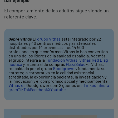
Dar ejemplo
El comportamiento de los adultos sigue siendo un
referente clave.
Sobre Vithas
El
grupo Vithas
está integrado por 22
hospitales y 40 centros médicos y asistenciales
distribuidos por 14 provincias. Los 14.500
profesionales que conforman Vithas lo han convertido
en uno de los líderes de la sanidad española. Además,
el grupo integra a la
Fundación Vithas
,
Vithas Red Diag
nóstica
y la central de compras
PlazaSalud
+
. Vithas,
respaldada por el grupo
Goodgrower
, fundamenta su
estrategia corporativa en la calidad asistencial
acreditada, la experiencia paciente, la investigación y
la innovación y el compromiso social y medioambiental.
Vithas.es
Goodgrower.com Síguenos en:
LinkedIn
Insta
gram
TikTok
Facebook
X
Youtube