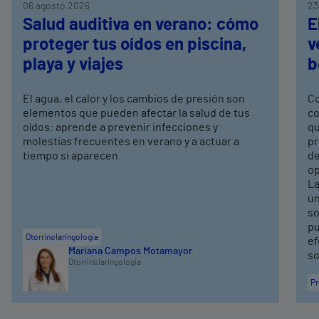
06 agosto 2026
23
Salud auditiva en verano: cómo
E
proteger tus oídos en piscina,
v
playa y viajes
b
El agua, el calor y los cambios de presión son
Co
elementos que pueden afectar la salud de tus
co
oídos: aprende a prevenir infecciones y
qu
molestias frecuentes en verano y a actuar a
pr
tiempo si aparecen.
de
op
La
un
so
pu
Otorrinolaringología
ef
Mariana Campos Motamayor
so
Otorrinolaringología
Pr