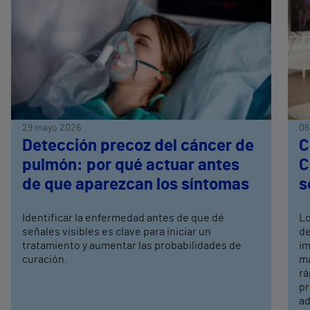
29 mayo 2026
06
Detección precoz del cáncer de
C
pulmón: por qué actuar antes
C
de que aparezcan los síntomas
s
Identificar la enfermedad antes de que dé
Lo
señales visibles es clave para iniciar un
de
tratamiento y aumentar las probabilidades de
im
curación.
ma
rá
pr
ad