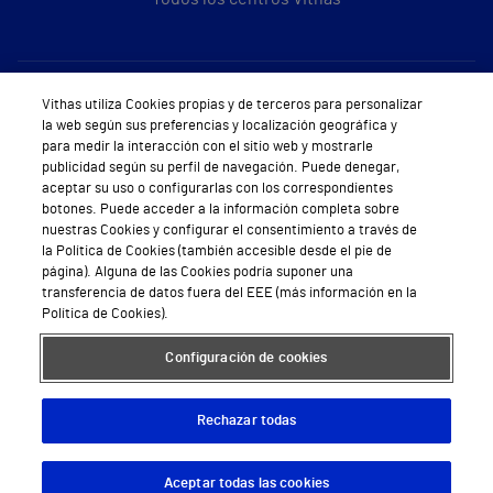
Sobre Vithas
Vithas utiliza Cookies propias y de terceros para personalizar
la web según sus preferencias y localización geográfica y
Quiénes somos
para medir la interacción con el sitio web y mostrarle
publicidad según su perfil de navegación. Puede denegar,
Trabajar en Vithas
aceptar su uso o configurarlas con los correspondientes
botones. Puede acceder a la información completa sobre
Teléfono Cita Médica
nuestras Cookies y configurar el consentimiento a través de
la Política de Cookies (también accesible desde el pie de
Teléfono Atención al Cliente
página). Alguna de las Cookies podría suponer una
transferencia de datos fuera del EEE (más información en la
Política de seguridad y salud en el trabajo
Política de Cookies).
Conoce a Supervita
Configuración de cookies
Rechazar todas
Aviso Legal
Política de cookies
Política de privacidad
Mapa web
Protección de datos
Aceptar todas las cookies
Descargar App
Pedir cita