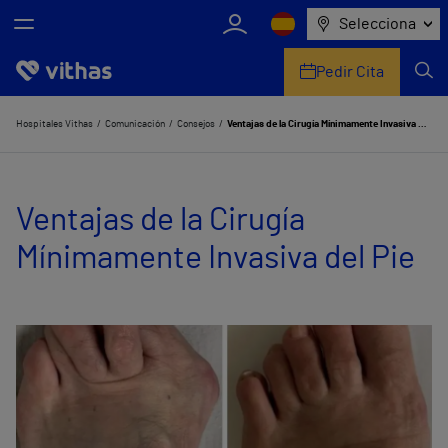
Selecciona
Pedir Cita
Nosotros
Hospitales Vithas
Comunicación
Consejos
Ventajas de la Cirugía Mínimamente Invasiva del Pie
Centros
Ventajas de la Cirugía
Servicios de salud
Mínimamente Invasiva del Pie
Equipo médico y asistencial
Información útil
Comunicación