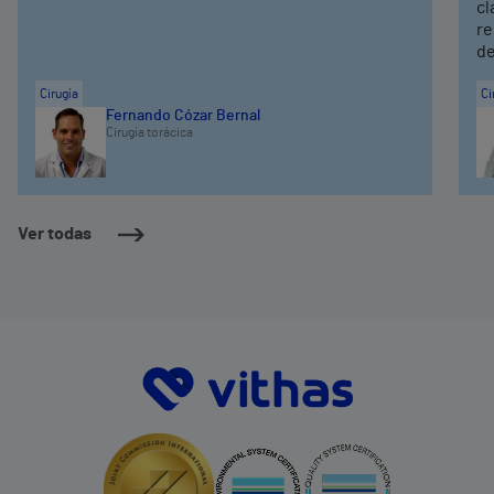
cl
re
de
Cirugía
Ci
Fernando Cózar Bernal
Cirugía torácica
Ver todas