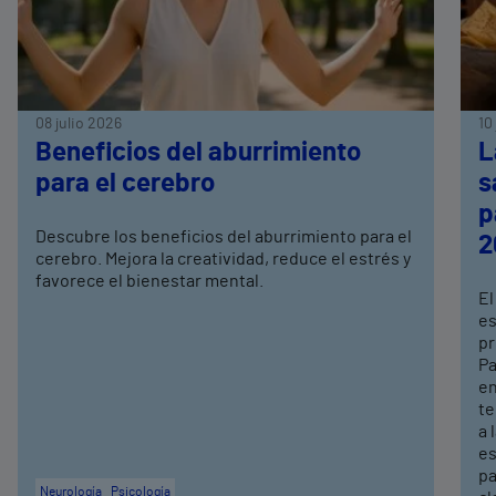
08 julio 2026
10
Beneficios del aburrimiento
L
para el cerebro
s
p
Descubre los beneficios del aburrimiento para el
2
cerebro. Mejora la creatividad, reduce el estrés y
favorece el bienestar mental.
El
es
pr
Pa
en
te
a 
es
pa
Neurología
Psicología