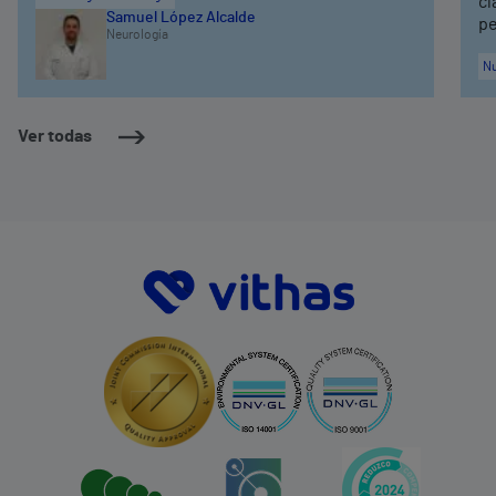
cl
Samuel López Alcalde
pe
Neurología
Nu
Ver todas