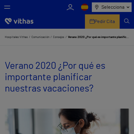
Selecciona
Pedir Cita
Nosotros
Hospitales Vithas
Comunicación
Consejos
Verano 2020 ¿Por qué es importante planificar nuestras vacaciones?
Centros
Verano 2020 ¿Por qué es
Servicios de salud
importante planificar
Equipo médico y asistencial
nuestras vacaciones?
Información útil
Comunicación