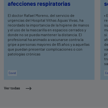
afecciones respiratorias
s
El doctor Rafael Moreno, del servicio de
• 
urgencias del Hospital Vithas Aguas Vivas, ha
re
recordado la importancia de la higiene de manos
su
y el uso de la mascarilla en espacios cerrados y
má
donde no se pueda mantener la distancia. El
si
profesional ha animado a vacunarse contra la
af
gripe a personas mayores de 65 años y a aquellas
de
que puedan presentar complicaciones o con
va
patologías crónicas
pr
tr
sa
Covid
Co
Ver todas