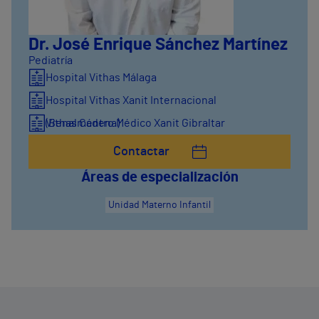
Dr. José Enrique Sánchez Martínez
Pediatría
Hospital Vithas Málaga
Hospital Vithas Xanit Internacional
(Benalmádena)
Vithas Centro Médico Xanit Gibraltar
Contactar
Áreas de especialización
Unidad Materno Infantil