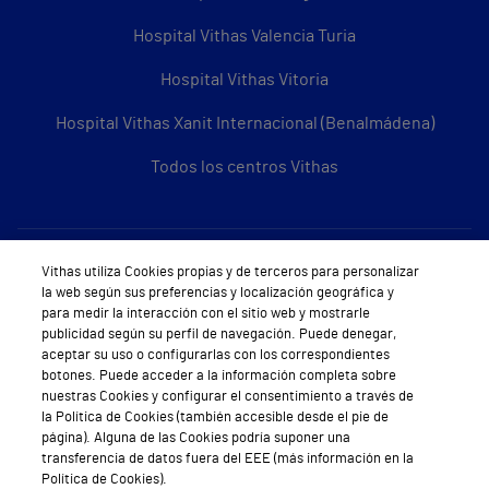
Hospital Vithas Valencia Turia
Hospital Vithas Vitoria
Hospital Vithas Xanit Internacional (Benalmádena)
Todos los centros Vithas
Sobre Vithas
Vithas utiliza Cookies propias y de terceros para personalizar
la web según sus preferencias y localización geográfica y
Quiénes somos
para medir la interacción con el sitio web y mostrarle
publicidad según su perfil de navegación. Puede denegar,
Trabajar en Vithas
aceptar su uso o configurarlas con los correspondientes
botones. Puede acceder a la información completa sobre
Teléfono Cita Médica
nuestras Cookies y configurar el consentimiento a través de
la Política de Cookies (también accesible desde el pie de
Teléfono Atención al Cliente
página). Alguna de las Cookies podría suponer una
transferencia de datos fuera del EEE (más información en la
Política de seguridad y salud en el trabajo
Política de Cookies).