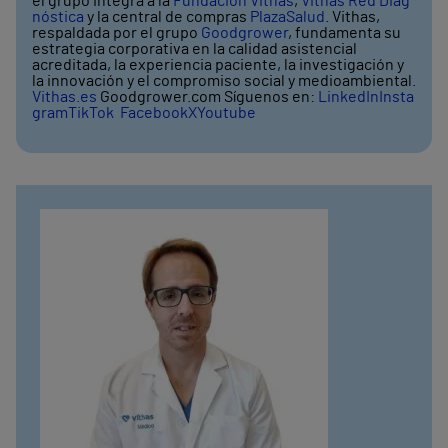
el grupo integra a la
Fundación Vithas
,
Vithas Red Diag
nóstica
y la central de compras
PlazaSalud
. Vithas,
respaldada por el grupo
Goodgrower
, fundamenta su
estrategia corporativa en la calidad asistencial
acreditada, la experiencia paciente, la investigación y
la innovación y el compromiso social y medioambiental.
Vithas.es
Goodgrower.com Síguenos en:
LinkedIn
Insta
gram
TikTok
Facebook
X
Youtube