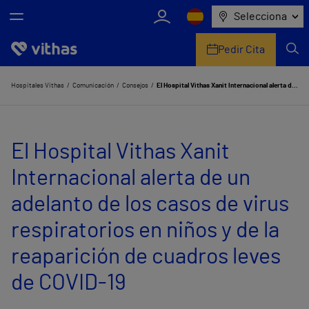
Selecciona
Pedir Cita
Nosotros
Hospitales Vithas
Comunicación
Consejos
El Hospital Vithas Xanit Internacional alerta de un adelanto de los casos de virus respiratorios en niños y de la reaparición de cuadros leves de COVID-19
Centros
El Hospital Vithas Xanit
Servicios de salud
Internacional alerta de un
Equipo médico y asistencial
adelanto de los casos de virus
Información útil
respiratorios en niños y de la
Comunicación
reaparición de cuadros leves
de COVID-19