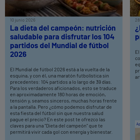
10 junio 2026
28
La dieta del campeón: nutrición
¿
saludable para disfrutar los 104
p
partidos del Mundial de fútbol
El
2026
co
eq
El Mundial de fútbol 2026 está a la vuelta de la
pr
esquina, y con él, una maratón futbolística sin
ar
precedentes: 104 partidos a lo largo de 39 días.
Para los verdaderos aficionados, esto se traduce
en aproximadamente 180 horas de emoción,
tensión y, seamos sinceros, muchas horas frente
a la pantalla. Pero ¿cómo podemos disfrutar de
esta fiesta del fútbol sin que nuestra salud
pague el precio? En este post te ofrezco las
Ap
claves para una "Dieta del campeón" que te
permitirá vivir cada gol con energía y bienestar.