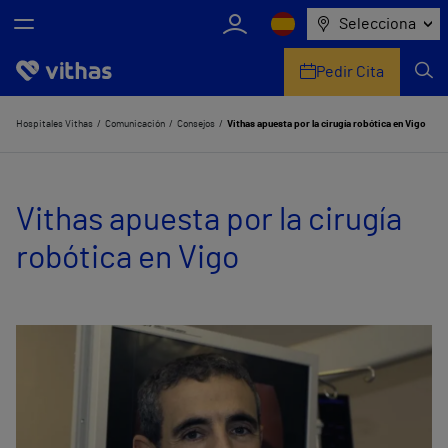
Selecciona
Pedir Cita
Nosotros
Hospitales Vithas
Comunicación
Consejos
Vithas apuesta por la cirugía robótica en Vigo
Centros
Vithas apuesta por la cirugía
Servicios de salud
robótica en Vigo
Equipo médico y asistencial
Información útil
Comunicación