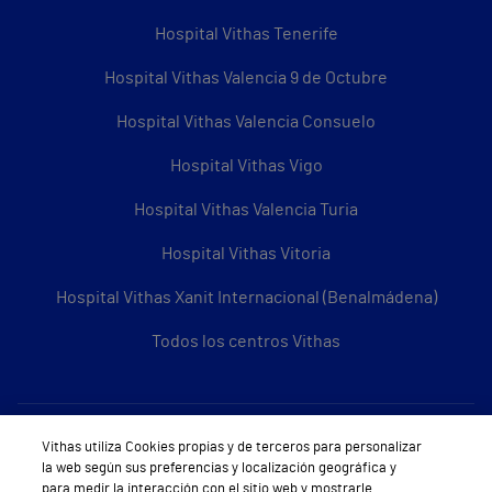
Hospital Vithas Tenerife
Hospital Vithas Valencia 9 de Octubre
Hospital Vithas Valencia Consuelo
Hospital Vithas Vigo
Hospital Vithas Valencia Turia
Hospital Vithas Vitoria
Hospital Vithas Xanit Internacional (Benalmádena)
Todos los centros Vithas
Sobre Vithas
Vithas utiliza Cookies propias y de terceros para personalizar
la web según sus preferencias y localización geográfica y
Quiénes somos
para medir la interacción con el sitio web y mostrarle