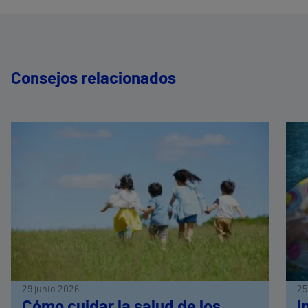
Consejos relacionados
29 junio 2026
25
Cómo cuidar la salud de los
I