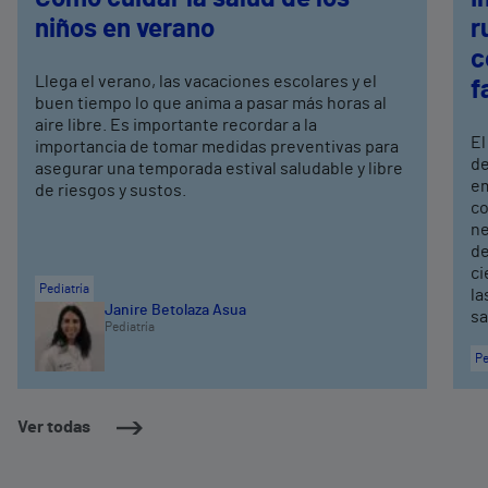
niños en verano
r
c
Llega el verano, las vacaciones escolares y el
f
buen tiempo lo que anima a pasar más horas al
aire libre. Es importante recordar a la
El
importancia de tomar medidas preventivas para
de
asegurar una temporada estival saludable y libre
em
de riesgos y sustos.
co
ne
de
ci
Pediatría
la
Janire Betolaza Asua
sa
Pediatría
Pe
Ver todas