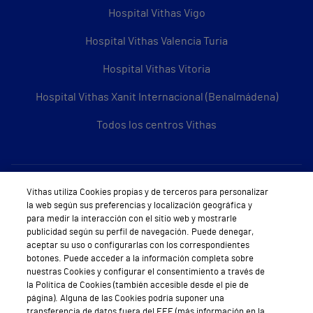
Hospital Vithas Vigo
Hospital Vithas Valencia Turia
Hospital Vithas Vitoria
Hospital Vithas Xanit Internacional (Benalmádena)
Todos los centros Vithas
Sobre Vithas
Vithas utiliza Cookies propias y de terceros para personalizar
la web según sus preferencias y localización geográfica y
Quiénes somos
para medir la interacción con el sitio web y mostrarle
publicidad según su perfil de navegación. Puede denegar,
Trabajar en Vithas
aceptar su uso o configurarlas con los correspondientes
botones. Puede acceder a la información completa sobre
Teléfono Cita Médica
nuestras Cookies y configurar el consentimiento a través de
la Política de Cookies (también accesible desde el pie de
Teléfono Atención al Cliente
página). Alguna de las Cookies podría suponer una
transferencia de datos fuera del EEE (más información en la