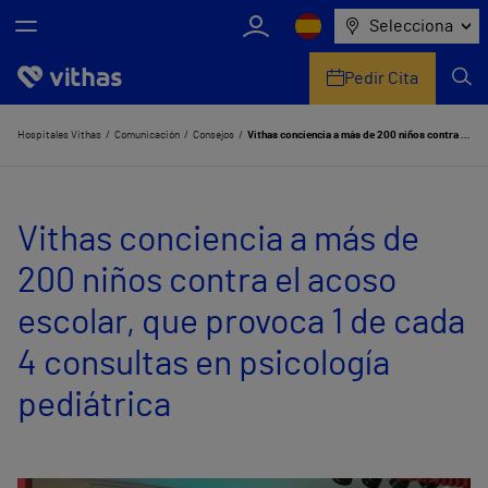
Selecciona
Pedir Cita
Nosotros
Hospitales Vithas
Comunicación
Consejos
Vithas conciencia a más de 200 niños contra el acoso escolar, que provoca 1 de cada 4 consultas en psicología pediátrica
Centros
Vithas conciencia a más de
Servicios de salud
200 niños contra el acoso
Equipo médico y asistencial
escolar, que provoca 1 de cada
Información útil
4 consultas en psicología
Comunicación
pediátrica