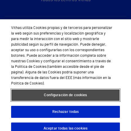
Sobre Vithas
Vithas utiliza Cookies propias y de terceros para personalizar
la web según sus preferencias y localización geográfica y
Quiénes somos
para medir la interacción con el sitio web y mostrarle
publicidad según su perfil de navegación. Puede denegar,
Trabajar en Vithas
aceptar su uso o configurarlas con los correspondientes
botones. Puede acceder a la información completa sobre
Teléfono Cita Médica
nuestras Cookies y configurar el consentimiento a través de
la Política de Cookies (también accesible desde el pie de
Teléfono Atención al Cliente
página). Alguna de las Cookies podría suponer una
transferencia de datos fuera del EEE (más información en la
Política de seguridad y salud en el trabajo
Política de Cookies).
Conoce a Supervita
Configuración de cookies
Rechazar todas
Aviso Legal
Política de cookies
Política de privacidad
Mapa web
Protección de datos
Aceptar todas las cookies
Descargar App
Pedir cita