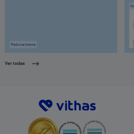
Me
Medicina Interna
Ver todas