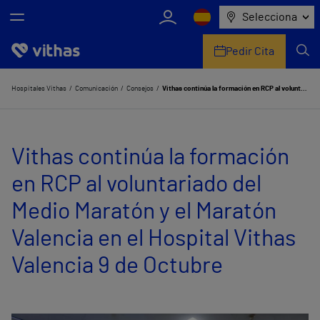
Selecciona
Pedir Cita
Nosotros
Hospitales Vithas
Comunicación
Consejos
Vithas continúa la formación en RCP al voluntariado del Medio Maratón y el Maratón Valencia en el Hospital Vithas Valencia 9 de Octubre
Centros
Vithas continúa la formación
Servicios de salud
en RCP al voluntariado del
Equipo médico y asistencial
Medio Maratón y el Maratón
Información útil
Valencia en el Hospital Vithas
Comunicación
Valencia 9 de Octubre