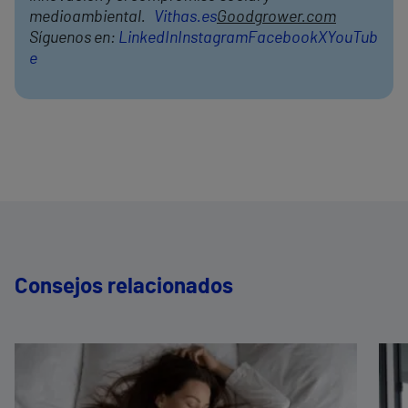
medioambiental.
Vithas.es
Goodgrower.com
Síguenos en:
LinkedIn
Instagram
Facebook
X
YouTub
e
Consejos relacionados