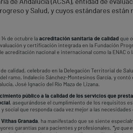
ria de Andalucía (ACSA), entidad de evaluaci
Progreso y Salud, y cuyos estándares están
 14 de octubre la
acreditación sanitaria de calidad
que o
valuación y certificación integrada en la Fundación Prog
acreditación nacional e internacional como la ENAC o la 
 de calidad, celebrado en la Delegación Territorial de Sal
 del ramo, Indalecio Sánchez-Montesinos García, y contó c
lucía, José Ignacio del Río Maza de Lizana.
imiento público a la calidad de los servicios que presta
ocial
, asegurándose el cumplimiento de los requisitos e
a y social que responda cada vez mejor a las necesidades
 Vithas Granada
, ha manifestado que se siente especial
ayores garantías para pacientes y profesionales,
“
ya que e