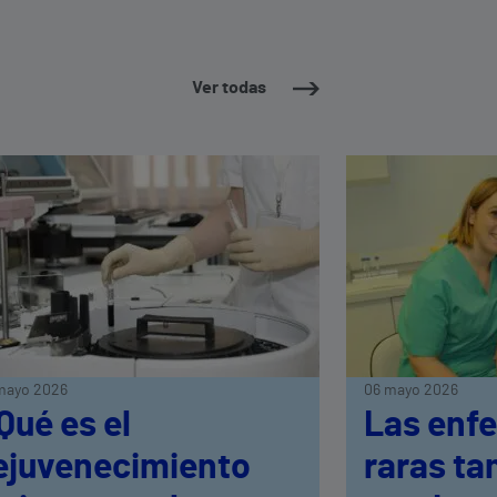
Ver todas
mayo 2026
06 mayo 2026
Qué es el
Las enf
ejuvenecimiento
raras ta