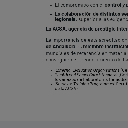
El compromiso con el
control y 
La
colaboración de distintos ser
legionela
, superior a las exigenc
La ACSA, agencia de prestigio inte
La importancia de esta acreditación
de Andalucía
es
miembro institucio
mundiales de referencia en materia d
conseguido el reconocimiento de Isq
‘External Evaluation Organisations’
(Ce
‘Health and Social Care Standards‘
(Cer
los anexos de Laboratorio, Hemodiáli
‘
Surveyor Training Programmes‘
(Certi
de la ACSA).