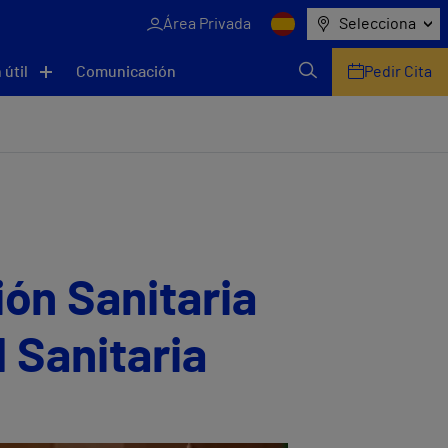
Área Privada
Selecciona
 útil
Comunicación
Pedir Cita
ión Sanitaria
 Sanitaria