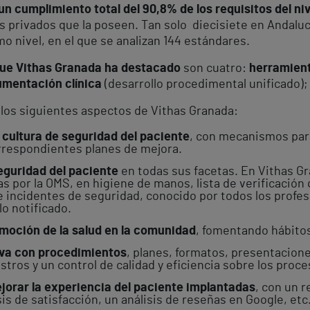
n cumplimiento total del 90,8% de los requisitos del ni
s privados que la poseen. Tan solo diecisiete en Andaluc
o nivel, en el que se analizan 144 estándares.
que Vithas Granada ha destacado
son cuatro:
herramient
mentación clínica
(desarrollo procedimental unificado);
los siguientes aspectos de Vithas Granada:
cultura de seguridad del paciente
, con mecanismos para
rrespondientes planes de mejora.
eguridad del paciente
en todas sus facetas. En Vithas G
por la OMS, en higiene de manos, lista de verificación q
e incidentes de seguridad, conocido por todos los profes
lo notificado.
moción de la salud
en la comunidad
, fomentando hábitos
va con procedimientos
, planes, formatos, presentacione
tros y un control de calidad y eficiencia sobre los proce
ejorar la experiencia del paciente implantadas
, con un 
s de satisfacción, un análisis de reseñas en Google, etc