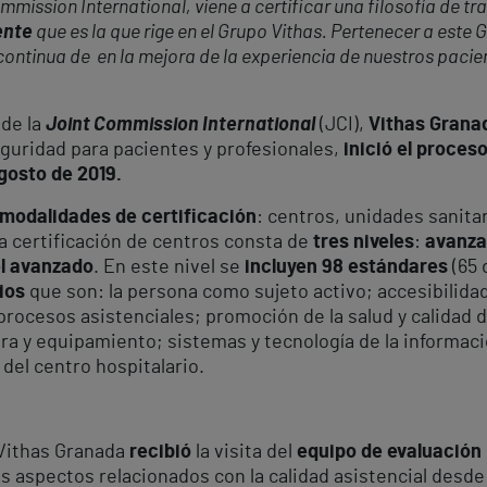
mission International, viene a certificar una filosofía de tr
ente
que es la que rige en el Grupo Vithas. Pertenecer a este 
continua de en la mejora de la experiencia de nuestros pacien
 de la
Joint Commission International
(JCI),
Vithas Grana
guridad para pacientes y profesionales,
inició el proces
gosto de 2019.
 modalidades de certificación
: centros, unidades sanitar
a certificación de centros consta de
tres niveles
:
avanza
el avanzado
. En este nivel se
incluyen 98 estándares
(65 
rios
que son: la persona como sujeto activo; accesibilidad
rocesos asistenciales; promoción de la salud y calidad de
ura y equipamiento; sistemas y tecnología de la informac
 del centro hospitalario.
 Vithas Granada
recibió
la visita del
equipo de evaluación
s aspectos relacionados con la calidad asistencial desd