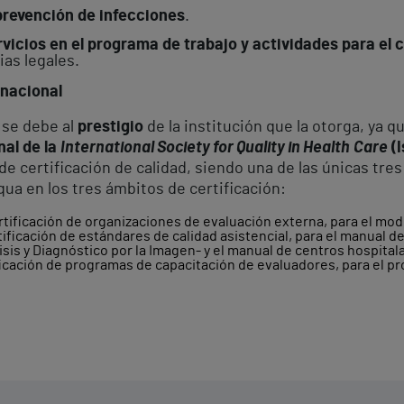
prevención de infecciones
.
vicios en el programa de trabajo y actividades para el co
ias legales.
rnacional
 se debe al
prestigio
de la institución que la otorga, ya q
nal de la
International Society for Quality in Health
Care
(I
e certificación de calidad, siendo una de las únicas tre
ua en los tres ámbitos de certificación:
rtificación de organizaciones de evaluación externa, para el mod
tificación de estándares de calidad asistencial, para el manual d
sis y Diagnóstico por la Imagen- y el manual de centros hospitala
ficación de programas de capacitación de evaluadores, para el 