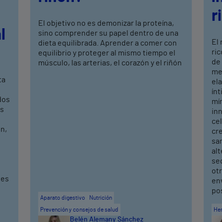
r
El objetivo no es demonizar la proteína,
l
sino comprender su papel dentro de una
El
dieta equilibrada. Aprender a comer con
ric
equilibrio y proteger al mismo tiempo el
de
músculo, las arterias, el corazón y el riñón
mej
ta
ela
ín
dos
mí
os
in
cel
n,
cr
sa
alt
seq
ot
ves
en
po
Aparato digestivo
Nutrición
Prevención y consejos de salud
He
Belén Alemany Sánchez