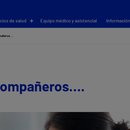
cios de salud
Equipo médico y asistencial
Información
pañeros….
 compañeros….