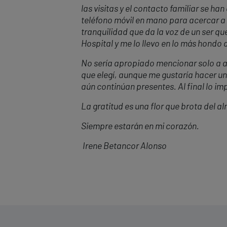
las visitas y el contacto familiar se ha
tel
é
fono m
óvil en mano para acercar a 
tranquilidad que da la voz de un ser quer
Hospital y me lo llevo en lo más hondo 
No sería apropiado mencionar solo a a
que elegí, aunque me gustaría hacer u
aún continúan presentes. Al final lo im
La gratitud es una flor que brota del a
Siempre estarán en
mi coraz
ón.
Irene Betancor Alonso