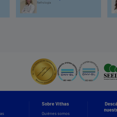
Nefrología
Sobre Vithas
Descá
nuest
vas
Quiénes somos