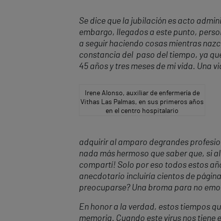
Se dice que la jubilación es acto admini
embargo, llegados a este punto, person
a seguir haciendo cosas mientras nazca
constancia del paso del tiempo, ya que
45 años y tres meses de mi vida. Una v
Irene Alonso, auxiliar de enfermería de
Vithas Las Palmas, en sus primeros años
en el centro hospitalario
adquirir
al amparo de
grandes profesion
nada más hermoso que saber que,
si a
compartí! Solo por eso todos estos año
anecdotario incluiría cientos de página
preocuparse? Una broma para no emo
En honor a la verdad, estos tiempos q
memoria. Cuando este virus nos tiene 