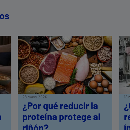
dos
28 mayo 2026
18 
¿Por qué reducir la
¿
n
proteína protege al
r
riñón?
í