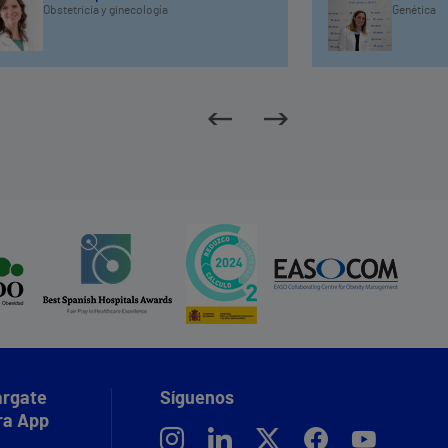
Obstetricia y ginecología
Genética
rgate
Síguenos
ra App