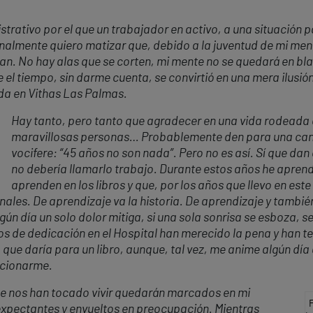
strativo por el que un trabajador en activo, a una situación p
almente quiero matizar que, debido a la juventud de mi mente
n. No hay alas que se corten, mi mente no se quedará en bla
 el tiempo, sin darme cuenta, se convirtió en una mera ilusió
ida en Vithas Las Palmas.
Hay tanto, pero tanto que agradecer en una vida rodeada 
maravillosas personas… Probablemente den para una can
vocifere: “45 años no son nada”. Pero no es así. Sí que dan
no debería llamarlo trabajo. Durante estos años he apren
aprenden en los libros y que, por los años que llevo en est
ales. De aprendizaje va la historia. De aprendizaje y tambi
lg
ú
n d
í
a un solo dolor mitig
a, si una sola sonrisa se
esbo
za, s
s de dedicación en el Hospital han merecido la pena y han t
 que daría para un libro, aunque, tal vez, me anime algún día 
cionarme.
ue nos han tocado vivir quedarán marcados en mi
F
expectantes y envueltos en preocupación. Mientras