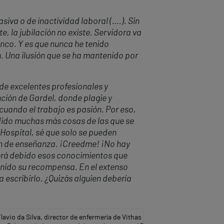
asiva o de inactividad laboral (….). Sin
, la jubilació
n no existe.
Servidora va
nco. Y es que nunca he tenido
n. Una ilusión que se ha mantenido por
de excelentes profesionales y
ció
n de Gardel
, donde plagie y
 cuando el trabajo es pasión. Por eso,
dido muchas más cosas de las que se
e Hospital, sé que solo se pueden
én de
ense
ñ
anza
. ¡Creedme! ¡No hay
erá debido esos conocimientos que
enido su recompensa. En el extenso
a escribirlo. ¿Quizás alguien debería
lavio da Silva, director de enfermería de Vithas