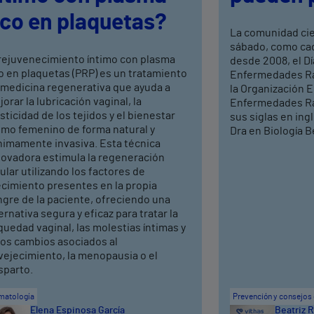
ico en plaquetas?
La comunidad ci
sábado, como cad
 rejuvenecimiento íntimo con plasma
desde 2008, el Dí
o en plaquetas (PRP) es un tratamiento
Enfermedades Rar
 medicina regenerativa que ayuda a
la Organización 
orar la lubricación vaginal, la
Enfermedades Ra
sticidad de los tejidos y el bienestar
sus siglas en ing
timo femenino de forma natural y
Dra en Biología Be
nimamente invasiva. Esta técnica
novadora estimula la regeneración
ular utilizando los factores de
ecimiento presentes en la propia
ngre de la paciente, ofreciendo una
ernativa segura y eficaz para tratar la
uedad vaginal, las molestias íntimas y
ros cambios asociados al
vejecimiento, la menopausia o el
sparto.
matología
Prevención y consejos 
Elena Espinosa García
Beatriz R