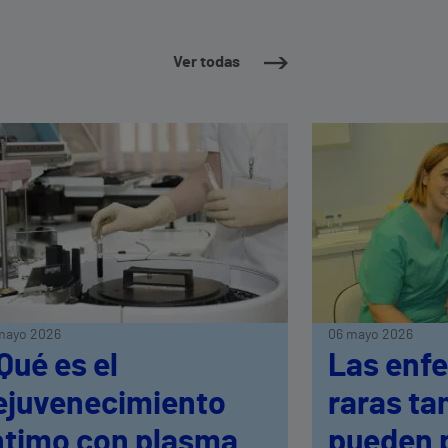
Ver todas
mayo 2026
06 mayo 2026
Qué es el
Las enf
ejuvenecimiento
raras ta
ntimo con plasma
pueden 