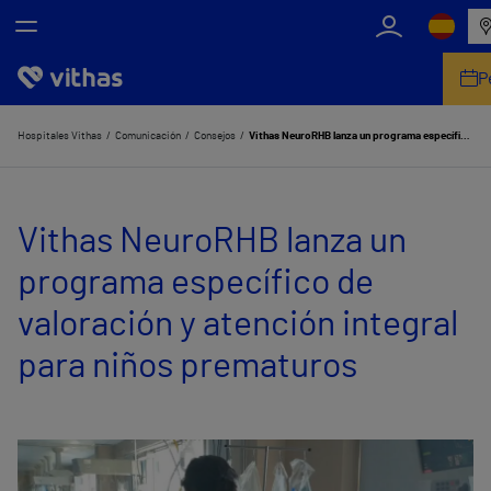
P
Nosotros
Hospitales Vithas
Comunicación
Consejos
Vithas NeuroRHB lanza un programa específico de valoración y atención integral para niños prematuros
Centros
Vithas NeuroRHB lanza un
Servicios de salud
programa específico de
Equipo médico y asistencial
valoración y atención integral
Información útil
para niños prematuros
Comunicación