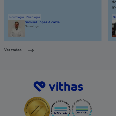
de
me
Neurología
Psicología
Ne
Samuel López Alcalde
Neurología
Ver todas