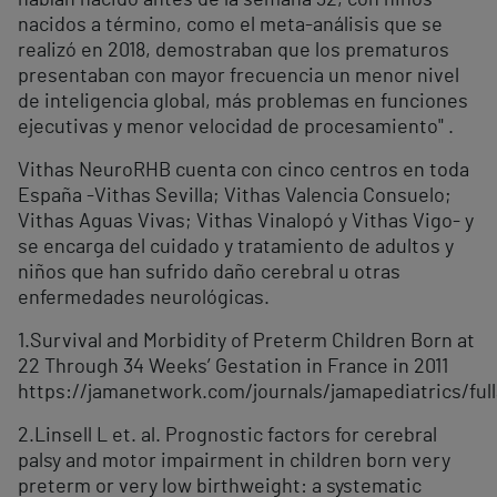
habían nacido antes de la semana 32, con niños
nacidos a término, como el meta-análisis que se
realizó en 2018, demostraban que los prematuros
presentaban con mayor frecuencia un menor nivel
de inteligencia global, más problemas en funciones
ejecutivas y menor velocidad de procesamiento" .
Vithas NeuroRHB cuenta con cinco centros en toda
España -Vithas Sevilla; Vithas Valencia Consuelo;
Vithas Aguas Vivas; Vithas Vinalopó y Vithas Vigo- y
se encarga del cuidado y tratamiento de adultos y
niños que han sufrido daño cerebral u otras
enfermedades neurológicas.
1.Survival and Morbidity of Preterm Children Born at
22 Through 34 Weeks’ Gestation in France in 2011
https://jamanetwork.com/journals/jamapediatrics/full
2.Linsell L et. al. Prognostic factors for cerebral
palsy and motor impairment in children born very
preterm or very low birthweight: a systematic