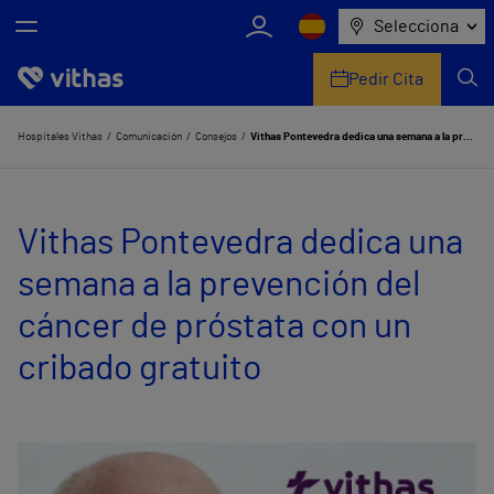
Selecciona
Pedir Cita
Nosotros
Hospitales Vithas
Comunicación
Consejos
Vithas Pontevedra dedica una semana a la prevención del cáncer de próstata con un cribado gratuito
Centros
Vithas Pontevedra dedica una
Servicios de salud
semana a la prevención del
Equipo médico y asistencial
cáncer de próstata con un
Información útil
cribado gratuito
Comunicación