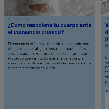
14 mayo 2026
18
¿Cómo reacciona tu cuerpo ante
V
el cansancio crónico?
d
p
El cansancio crónico, a menudo relacionado con
c
el síndrome de fatiga crónica si persiste más de
seis meses, provoca una reacción sistémica en
El
el cuerpo que va mucho más allá de la simple
va
somnolencia. No mejora con el descanso y afecta
pa
la capacidad funcional diaria
te
va
pr
Me