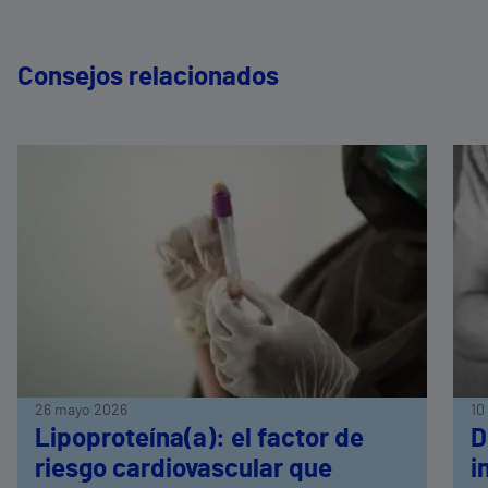
Consejos relacionados
26 mayo 2026
10
Lipoproteína(a): el factor de
D
riesgo cardiovascular que
i