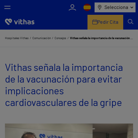
Selecciona
Pedir Cita
Nosotros
Hospitales Vithas
Comunicación
Consejos
Vithas señala la importancia de la vacunación para evitar implicaciones cardiovasculares de la gripe
Centros
Vithas señala la importancia
Servicios de salud
de la vacunación para evitar
Equipo médico y asistencial
implicaciones
Información útil
cardiovasculares de la gripe
Comunicación