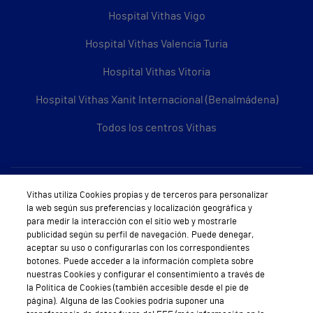
Hospital Vithas Vigo
Hospital Vithas Valencia Turia
Hospital Vithas Vitoria
Hospital Vithas Xanit Internacional (Benalmádena)
Todos los centros Vithas
Sobre Vithas
Vithas utiliza Cookies propias y de terceros para personalizar
la web según sus preferencias y localización geográfica y
Quiénes somos
para medir la interacción con el sitio web y mostrarle
publicidad según su perfil de navegación. Puede denegar,
Trabajar en Vithas
aceptar su uso o configurarlas con los correspondientes
botones. Puede acceder a la información completa sobre
Teléfono Cita Médica
nuestras Cookies y configurar el consentimiento a través de
la Política de Cookies (también accesible desde el pie de
Teléfono Atención al Cliente
página). Alguna de las Cookies podría suponer una