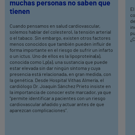
muchas personas no saben que
El
tienen
co
de
Cuando pensamos en salud cardiovascular,
in
solemos hablar del colesterol, la tensión arterial
pu
o el tabaco. Sin embargo, existen otros factores
¿C
menos conocidos que también pueden influir de
forma importante en el riesgo de sufrir un infarto
o un ictus. Uno de ellos es la lipoproteína(a),
conocida como Lp(a), una sustancia que puede
estar elevada sin dar ningún síntoma y cuya
presencia está relacionada, en gran medida, con
la genética. Desde Hospital Vithas Almería, el
cardiólogo Dr. Joaquín Sánchez Prieto insiste en
la importancia de conocer este marcador, ya que
“permite identificar a pacientes con un riesgo
cardiovascular añadido y actuar antes de que
aparezcan complicaciones”.