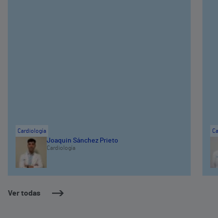
Cardiología
Ca
Joaquin Sánchez Prieto
Cardiología
Ver todas