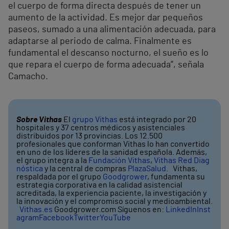
el cuerpo de forma directa después de tener un
aumento de la actividad. Es mejor dar pequeños
paseos, sumado a una alimentación adecuada, para
adaptarse al periodo de calma. Finalmente es
fundamental el descanso nocturno, el sueño es lo
que repara el cuerpo de forma adecuada”, señala
Camacho.
Sobre Vithas
El
grupo Vithas
está integrado por 20
hospitales y 37 centros médicos y asistenciales
distribuidos por 13 provincias. Los 12.500
profesionales que conforman Vithas lo han convertido
en uno de los líderes de la sanidad española. Además,
el grupo integra a la
Fundación Vithas
,
Vithas Red Diag
nóstica
y la central de compras
PlazaSalud
. Vithas,
respaldada por el grupo
Goodgrower
, fundamenta su
estrategia corporativa en la calidad asistencial
acreditada, la experiencia paciente, la investigación y
la innovación y el compromiso social y medioambiental.
Vithas.es
Goodgrower.com Síguenos en:
LinkedIn
Inst
agram
Facebook
Twitter
YouTube