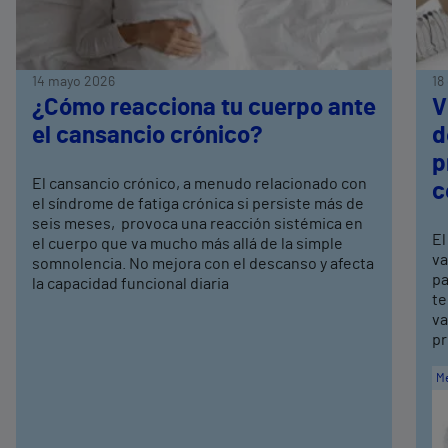
14 mayo 2026
18
¿Cómo reacciona tu cuerpo ante
V
el cansancio crónico?
d
p
El cansancio crónico, a menudo relacionado con
c
el síndrome de fatiga crónica si persiste más de
seis meses, provoca una reacción sistémica en
El
el cuerpo que va mucho más allá de la simple
va
somnolencia. No mejora con el descanso y afecta
pa
la capacidad funcional diaria
te
va
pr
Me