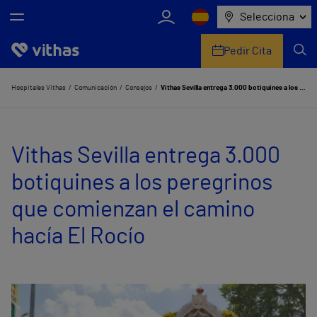
Selecciona
Pedir Cita
Nosotros
Hospitales Vithas
Comunicación
Consejos
Vithas Sevilla entrega 3.000 botiquines a los peregrinos que comienzan el camino hacía El Rocío
Centros
Vithas Sevilla entrega 3.000
Servicios de salud
botiquines a los peregrinos
Equipo médico y asistencial
que comienzan el camino
Información útil
hacía El Rocío
Comunicación