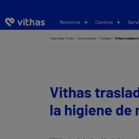
Nosotros
Centros
Servi
Hospitales Vithas
Comunicación
Consejos
Vithas traslada a
Vithas trasla
la higiene de