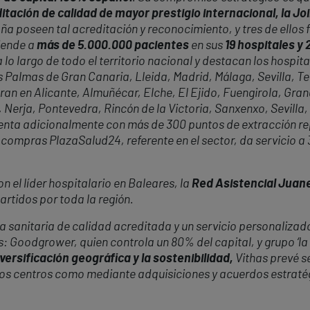
itación de calidad de mayor prestigio internacional, la J
ña poseen tal acreditación y reconocimiento, y tres de ellos 
iende a
más de 5.000.000 pacientes
en sus
19 hospitales y
 lo largo de todo el territorio nacional y destacan los hospita
almas de Gran Canaria, Lleida, Madrid, Málaga, Sevilla, Tene
ran en Alicante, Almuñécar, Elche, El Ejido, Fuengirola, Gr
 Nerja, Pontevedra, Rincón de la Victoria, Sanxenxo, Sevilla,
cuenta adicionalmente con más de 300 puntos de extracción r
 compras PlazaSalud24, referente en el sector, da servicio a
 el líder hospitalario en Baleares, la
Red Asistencial Juan
rtidos por toda la región.
 sanitaria de calidad acreditada y un servicio personalizado
s: Goodgrower, quien controla un 80% del capital, y grupo ‘la
versificación geográfica y la sostenibilidad,
Vithas prevé s
vos centros como mediante adquisiciones y acuerdos estraté