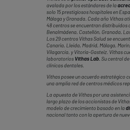
avalada por los estándares de la
acred
solo 15 prestigiosos hospitales en Espa
Málaga y Granada. Cada año Vithas at
48 centros se encuentran distribuidos a
Benalmádena, Castellón, Granada, Las P
Los 29 centros Vithas Salud se encuent
Canaria, Lleida, Madrid, Málaga, Marín,
Vilagarcía, y Vitoria-Gasteiz. Vithas 
laboratorios
Vithas Lab.
Su central de
clínicas dentales.
Vithas posee un acuerdo estratégico con
una amplia red de centros médicos repa
La apuesta de Vithas por una asistencia
largo plazo de los accionistas de Vitha
modelo de crecimiento basado en la
di
nacional tanto con la apertura de nue