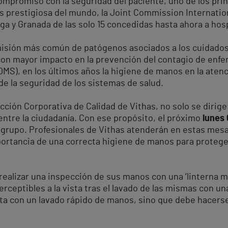
mpromiso con la seguridad del paciente, uno de los prin
ás prestigiosa del mundo, la Joint Commission Internation
ga y Granada de las solo 15 concedidas hasta ahora a hos
isión más común de patógenos asociados a los cuidados d
 con mayor impacto en la prevención del contagio de enf
(OMS), en los últimos años la higiene de manos en la aten
 de la seguridad de los sistemas de salud.
ección Corporativa de Calidad de Vithas, no solo se dirige
ntre la ciudadanía. Con ese propósito, el próximo
lunes
el grupo. Profesionales de Vithas atenderán en estas mes
ortancia de una correcta higiene de manos para proteger a
ealizar una inspección de sus manos con una ‘linterna má
rceptibles a la vista tras el lavado de las mismas con un
a con un lavado rápido de manos, sino que debe hacers