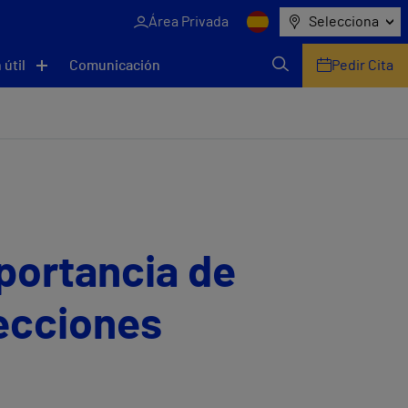
Área Privada
Selecciona
 útil
Comunicación
Pedir Cita
mportancia de
fecciones