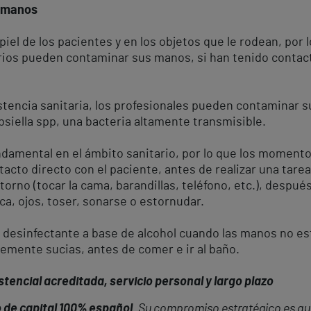
e manos
iel de los pacientes y en los objetos que le rodean, por 
tarios pueden contaminar sus manos, si han tenido contac
istencia sanitaria, los profesionales pueden contaminar 
siella spp, una bacteria altamente transmisible.
ndamental en el ámbito sanitario, por lo que los moment
tacto directo con el paciente, antes de realizar una tare
orno (tocar la cama, barandillas, teléfono, etc.), después
oca, ojos, toser, sonarse o estornudar.
 desinfectante a base de alcohol cuando las manos no est
lemente sucias, antes de comer e ir al baño.
tencial acreditada, servicio personal y largo plazo
 de capital 100% español
. Su compromiso estratégico es que