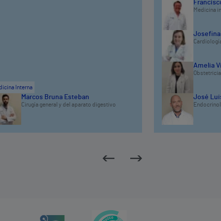
Francisco
Medicina i
Josefina
Cardiologí
Amelia V
Obstetricia
icina Interna
Marcos Bruna Esteban
José Luis
Cirugía general y del aparato digestivo
Endocrinolo