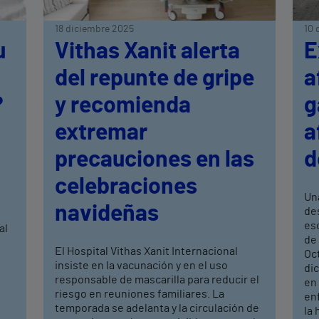
18 diciembre 2025
10 
u
Vithas Xanit alerta
E
del repunte de gripe
a
?
y recomienda
g
extremar
a
precauciones en las
d
celebraciones
Un
navideñas
de
eso
al
de 
El Hospital Vithas Xanit Internacional
Oc
insiste en la vacunación y en el uso
dic
responsable de mascarilla para reducir el
en 
riesgo en reuniones familiares. La
en
temporada se adelanta y la circulación de
la 