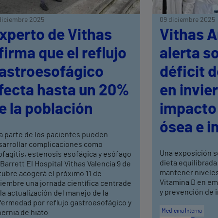
diciembre 2025
09 diciembre 2025
xperto de Vithas
Vithas A
firma que el reflujo
alerta s
astroesofágico
déficit 
fecta hasta un 20%
en invie
e la población
impacto 
ósea e i
a parte de los pacientes pueden
sarrollar complicaciones como
Una exposición s
fagitis, estenosis esofágica y esófago
dieta equilibrada
Barrett El Hospital Vithas Valencia 9 de
mantener niveles
tubre acogerá el próximo 11 de
Vitamina D en em
iembre una jornada científica centrade
y prevención de 
la actualización del manejo de la
fermedad por reflujo gastroesofágico y
Medicina Interna
hernia de hiato