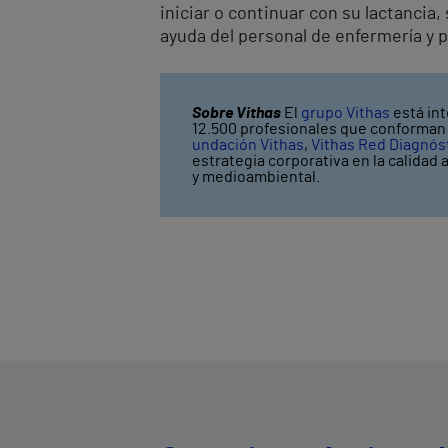
iniciar o continuar con su lactancia, 
ayuda del personal de enfermería y p
Sobre Vithas
El
grupo Vithas
está int
12.500 profesionales que conforman V
undación Vithas
,
Vithas Red Diagnós
estrategia corporativa en la calidad 
y medioambiental.