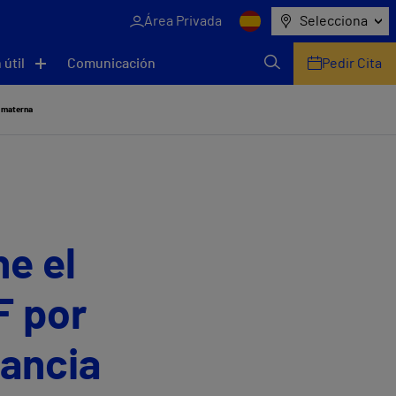
Área Privada
Selecciona
 útil
Comunicación
Pedir Cita
a materna
ne el
F por
tancia