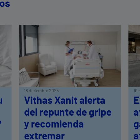
dos
18 diciembre 2025
10 
u
Vithas Xanit alerta
E
del repunte de gripe
a
?
y recomienda
g
extremar
a