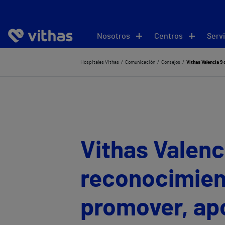
Nosotros
Centros
Servi
Hospitales Vithas
Comunicación
Consejos
Vithas Valencia 9
Vithas Valenc
reconocimien
promover, apo