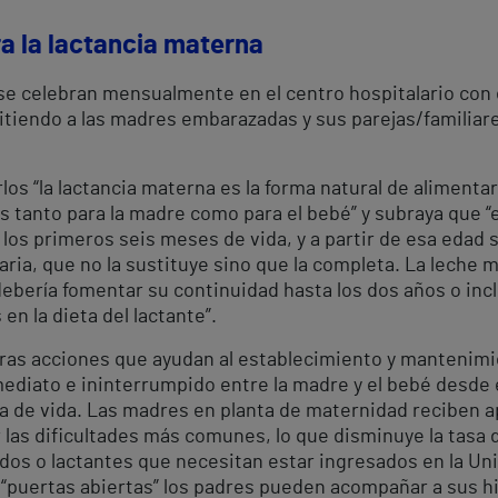
a la lactancia materna
 se celebran mensualmente en el centro hospitalario con 
itiendo a las madres embarazadas y sus parejas/familiar
los “la lactancia materna es la forma natural de alimenta
s tanto para la madre como para el bebé” y subraya que 
 los primeros seis meses de vida, y a partir de esa edad
a, que no la sustituye sino que la completa. La leche ma
debería fomentar su continuidad hasta los dos años o inclu
en la dieta del lactante”.
otras acciones que ayudan al establecimiento y mantenimi
mediato e ininterrumpido entre la madre y el bebé desde el
a de vida. Las madres en planta de maternidad reciben ap
 las dificultades más comunes, lo que disminuye la tasa
acidos o lactantes que necesitan estar ingresados en la 
 “puertas abiertas” los padres pueden acompañar a sus hij