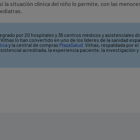
si la situación clínica del niño lo permite, con las menore
ediatras.
egrado por 20 hospitales y 36 centros médicos y asistenciales di
ithas lo han convertido en uno de los líderes de la sanidad espa
tica
y la central de compras
PlazaSalud
. Vithas, respaldada por e
asistencial acreditada, la experiencia paciente, la investigación 