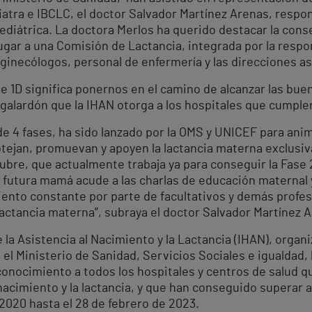
atra e IBCLC, el doctor Salvador Martínez Arenas, respons
 pediátrica. La doctora Merlos ha querido destacar la cons
ugar a una Comisión de Lactancia, integrada por la respon
inecólogos, personal de enfermería y las direcciones asi
ase 1D significa ponernos en el camino de alcanzar las bue
l galardón que la IHAN otorga a los hospitales que cumple
 4 fases, ha sido lanzado por la OMS y UNICEF para anima
otejan, promuevan y apoyen la lactancia materna exclusiv
tubre, que actualmente trabaja ya para conseguir la Fase 
a futura mamá acude a las charlas de educación maternal 
nto constante por parte de facultativos y demás profesio
lactancia materna”, subraya el doctor Salvador Martínez 
e la Asistencia al Nacimiento y la Lactancia (IHAN), organ
el Ministerio de Sanidad, Servicios Sociales e igualdad,
nocimiento a todos los hospitales y centros de salud 
nacimiento y la lactancia, y que han conseguido superar 
2020 hasta el 28 de febrero de 2023.