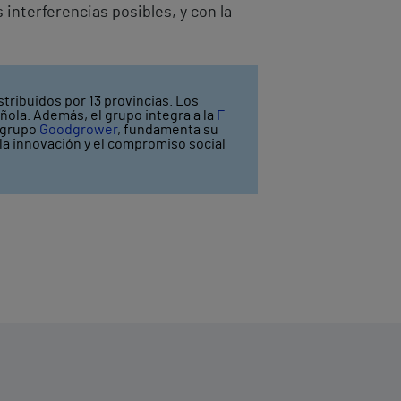
s interferencias posibles, y con la
stribuidos por 13 provincias. Los
ñola. Además, el grupo integra a la
F
l grupo
Goodgrower
, fundamenta su
y la innovación y el compromiso social