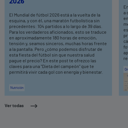
2026
En
a 
El Mundial de fútbol 2026 está a la vuelta de la
en
esquina, y con él, una maratón futbolística sin
me
precedentes: 104 partidos a lo largo de 39 días.
es
Para los verdaderos aficionados, esto se traduce
pr
en aproximadamente 180 horas de emoción,
cá
tensión y, seamos sinceros, muchas horas frente
fo
a la pantalla. Pero ¿cómo podemos disfrutar de
ap
esta fiesta del fútbol sin que nuestra salud
re
pague el precio? En este post te ofrezco las
claves para una "Dieta del campeón" que te
On
permitirá vivir cada gol con energía y bienestar.
Nutrición
Ver todas