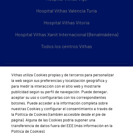
Hospital Vithas Valencia Turia
Hospital Vithas Vitoria
Hospital Vithas Xanit Internacional (Benalmádena)
Todos los centros Vithas
Sobre Vithas
Vithas utiliza Cookies propias y de terceros para personalizar
la web según sus preferencias y localización geográfica y
Quiénes somos
para medir la interacción con el sitio web y mostrarle
publicidad según su perfil de navegación. Puede denegar,
Trabajar en Vithas
aceptar su uso o configurarlas con los correspondientes
botones. Puede acceder a la información completa sobre
Teléfono Cita Médica
nuestras Cookies y configurar el consentimiento a través de
la Política de Cookies (también accesible desde el pie de
Teléfono Atención al Cliente
página). Alguna de las Cookies podría suponer una
transferencia de datos fuera del EEE (más información en la
Política de seguridad y salud en el trabajo
Política de Cookies).