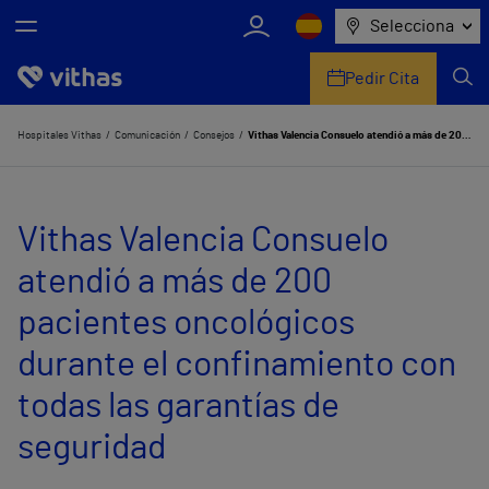
Selecciona
Pedir Cita
Nosotros
Hospitales Vithas
Comunicación
Consejos
Vithas Valencia Consuelo atendió a más de 200 pacientes oncológicos durante el confinamiento con todas las garantías de seguridad
Centros
Vithas Valencia Consuelo
Servicios de salud
atendió a más de 200
Equipo médico y asistencial
pacientes oncológicos
Información útil
durante el confinamiento con
Comunicación
todas las garantías de
seguridad