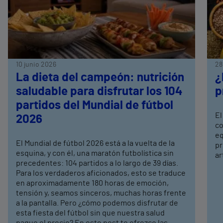
10 junio 2026
28
La dieta del campeón: nutrición
¿
saludable para disfrutar los 104
p
partidos del Mundial de fútbol
El
2026
co
eq
El Mundial de fútbol 2026 está a la vuelta de la
pr
esquina, y con él, una maratón futbolística sin
ar
precedentes: 104 partidos a lo largo de 39 días.
Para los verdaderos aficionados, esto se traduce
en aproximadamente 180 horas de emoción,
tensión y, seamos sinceros, muchas horas frente
a la pantalla. Pero ¿cómo podemos disfrutar de
esta fiesta del fútbol sin que nuestra salud
pague el precio? En este post te ofrezco las