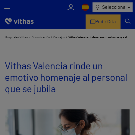
Selecciona
Pedir Cita
Nosotros
Hospitales Vithas
Comunicación
Consejos
Vithas Valencia rinde un emotivo homenaje al personal que se jubila
Centros
Vithas Valencia rinde un
Servicios de salud
emotivo homenaje al personal
Equipo médico y asistencial
que se jubila
Información útil
Comunicación