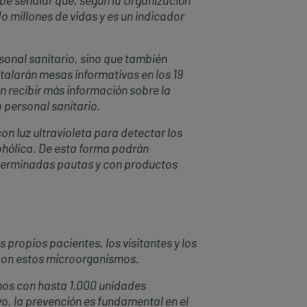
be señalar que, según la Organización
o millones de vidas y es un indicador
rsonal sanitario, sino que también
talarán mesas informativas en los 19
n recibir más información sobre la
 personal sanitario.
on luz ultravioleta para detectar los
cohólica. De esta forma podrán
terminadas pautas y con productos
s propios pacientes, los visitantes y los
 con estos microorganismos.
anos con hasta 1.000 unidades
o, la prevención es fundamental en el