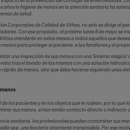
r impacto en la prevención del contagio de enfermedades. Ca
os años la higiene de manos en la atención sanitaria ha salvad
stemas de salud.
ción Corporativa de Calidad de Vithas, no solo se dirige al pe
dadanía. Con ese propósito, el próximo lunes 6 de mayo se ins
 Vithas atenderán en estas mesas a todos aquellos que desee
manos para proteger al paciente, a los familiares y al propio
izar una inspección de sus manos con una ‘linterna mágica’ c
 vista tras el lavado de las mismas con una solución hidroal
 rápido de manos, sino que debe hacerse siguiendo unas de
de manos
 de los pacientes y en los objetos que le rodean, por lo que lo
minar sus manos, si han tenido contacto directo o indirecto
tencia sanitaria, los profesionales pueden contaminar sus m
ella spp, una bacteria altamente transmisible. Por ese motiv