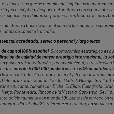
tos clave en los que se recomienda limpiar las manos son: an
e limpia o aséptica, después del contacto con el paciente y 
 la exposición a fluidos corporales y tras tocarse la nariz, b
esinfectante a base de alcohol cuando las manos no estén vis
, antes de comer e ir al baño.
tencial acreditada, servicio personal y largo plazo
 de capital 100% español
. Su compromiso estratégico es que
itación de calidad de mayor prestigio internacional, la J
ña poseen tal acreditación y reconocimiento, y tres de ellos 
iende a
más de 5.000.000 pacientes
en sus
19 hospitales y
 lo largo de todo el territorio nacional y destacan los hospita
almas de Gran Canaria, Lleida, Madrid, Málaga, Sevilla, Tene
ran en Alicante, Almuñécar, Elche, El Ejido, Fuengirola, Gr
 Nerja, Pontevedra, Rincón de la Victoria, Sanxenxo, Sevilla,
cuenta adicionalmente con más de 300 puntos de extracción r
 compras PlazaSalud24, referente en el sector, da servicio a