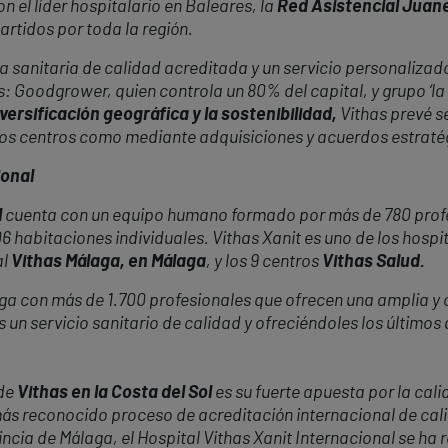
 el líder hospitalario en Baleares, la
Red Asistencial Juan
rtidos por toda la región.
 sanitaria de calidad acreditada y un servicio personalizado
s: Goodgrower, quien controla un 80% del capital, y grupo ‘la
versificación geográfica y la sostenibilidad,
Vithas prevé s
vos centros como mediante adquisiciones y acuerdos estraté
ional
l
cuenta con un equipo humano formado por más de 780 profe
6 habitaciones individuales. Vithas Xanit es uno de los hospit
al
Vithas Málaga, en Málaga
, y los 9 centros
Vithas Salud.
ga con más de 1.700 profesionales que ofrecen una amplia y 
 un servicio sanitario de calidad y ofreciéndoles los último
 de
Vithas en la Costa del Sol
es su fuerte apuesta por la cal
ás reconocido proceso de acreditación internacional de cali
vincia de Málaga, el Hospital Vithas Xanit Internacional se h