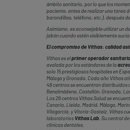
ámbito sanitario, por lo que los momen
paciente, antes de realizar una tarea d
barandillas, teléfono, etc.), después de
Asimismo, es aconsejable utilizar un d
jabón cuando estén visiblemente sucias
El compromiso de Vithas: calidad asis
Vithas es el
primer operador sanitario
avalada por los estándares de la
acred
solo 15 prestigiosos hospitales en Espa
Málaga y Granada. Cada año Vithas at
48 centros se encuentran distribuidos a
Benalmádena, Castellón, Granada, Las P
Los 29 centros Vithas Salud se encuent
Canaria, Lleida, Madrid, Málaga, Marín,
Vilagarcía, y Vitoria-Gasteiz. Vithas 
laboratorios
Vithas Lab.
Su central de
clínicas dentales.