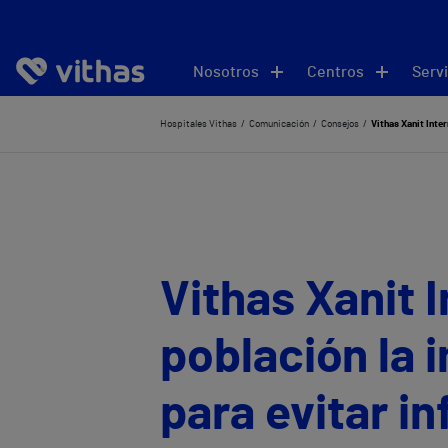
Nosotros
Centros
Servi
Hospitales Vithas
Comunicación
Consejos
Vithas Xanit Inter
Vithas Xanit I
población la 
para evitar i