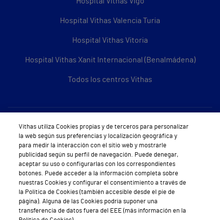
Hospital Vithas Vigo
Hospital Vithas Valencia Turia
Hospital Vithas Vitoria
Hospital Vithas Xanit Internacional (Benalmádena)
Todos los centros Vithas
Sobre Vithas
Vithas utiliza Cookies propias y de terceros para personalizar
la web según sus preferencias y localización geográfica y
Quiénes somos
para medir la interacción con el sitio web y mostrarle
publicidad según su perfil de navegación. Puede denegar,
Trabajar en Vithas
aceptar su uso o configurarlas con los correspondientes
botones. Puede acceder a la información completa sobre
Teléfono Cita Médica
nuestras Cookies y configurar el consentimiento a través de
la Política de Cookies (también accesible desde el pie de
Teléfono Atención al Cliente
página). Alguna de las Cookies podría suponer una
transferencia de datos fuera del EEE (más información en la
Política de seguridad y salud en el trabajo