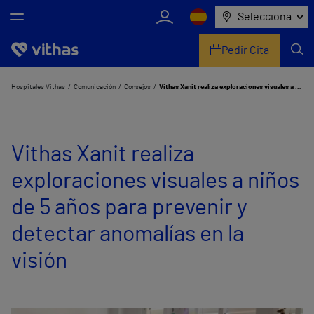
Selecciona
Pedir Cita
Nosotros
Hospitales Vithas
Comunicación
Consejos
Vithas Xanit realiza exploraciones visuales a niños de 5 años para prevenir y detectar anomalías en la visión
Centros
Vithas Xanit realiza
Servicios de salud
exploraciones visuales a niños
Equipo médico y asistencial
de 5 años para prevenir y
Información útil
detectar anomalías en la
Comunicación
visión