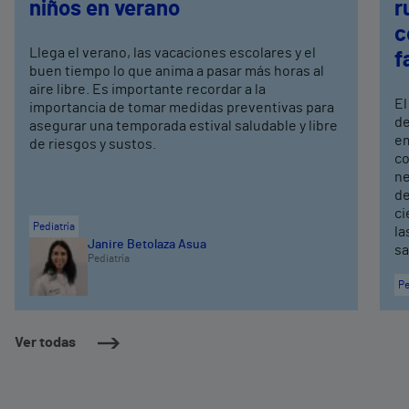
niños en verano
r
c
Llega el verano, las vacaciones escolares y el
f
buen tiempo lo que anima a pasar más horas al
aire libre. Es importante recordar a la
El
importancia de tomar medidas preventivas para
de
asegurar una temporada estival saludable y libre
em
de riesgos y sustos.
co
ne
de
ci
Pediatría
la
Janire Betolaza Asua
sa
Pediatría
Pe
Ver todas